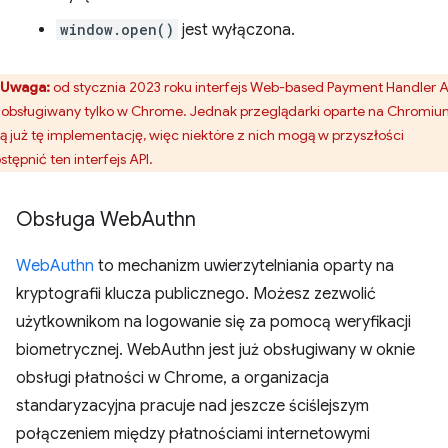
window.open()
jest wyłączona.
Uwaga:
od stycznia 2023 roku interfejs Web-based Payment Handler A
t obsługiwany tylko w Chrome. Jednak przeglądarki oparte na Chromi
ą już tę implementację, więc niektóre z nich mogą w przyszłości
stępnić ten interfejs API.
Obsługa Web
Authn
WebAuthn
to mechanizm uwierzytelniania oparty na
kryptografii klucza publicznego. Możesz zezwolić
użytkownikom na logowanie się za pomocą weryfikacji
biometrycznej. WebAuthn jest już obsługiwany w oknie
obsługi płatności w Chrome, a organizacja
standaryzacyjna pracuje nad jeszcze ściślejszym
połączeniem między płatnościami internetowymi