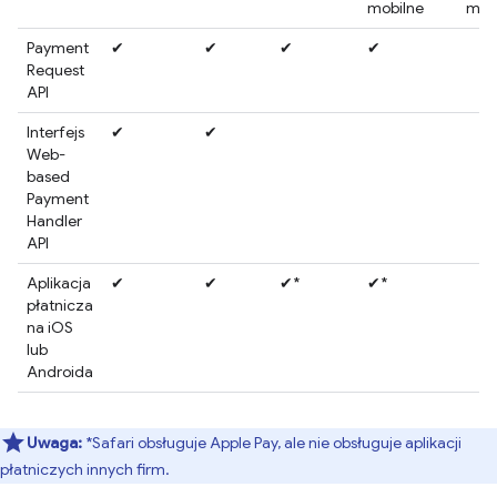
mobilne
mob
Payment
✔
✔
✔
✔
Request
API
Interfejs
✔
✔
Web-
based
Payment
Handler
API
Aplikacja
✔
✔
✔*
✔*
płatnicza
na iOS
lub
Androida
Uwaga:
*Safari obsługuje Apple Pay, ale nie obsługuje aplikacji
płatniczych innych firm.