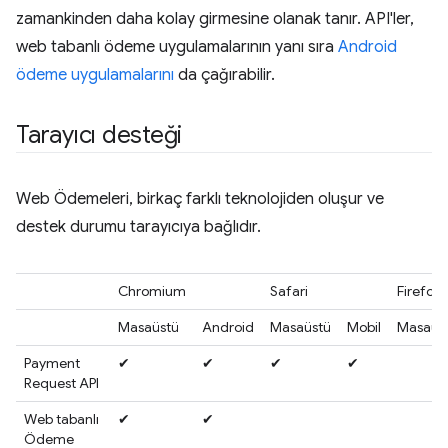
zamankinden daha kolay girmesine olanak tanır. API'ler,
web tabanlı ödeme uygulamalarının yanı sıra
Android
ödeme uygulamalarını
da çağırabilir.
Tarayıcı desteği
Web Ödemeleri, birkaç farklı teknolojiden oluşur ve
destek durumu tarayıcıya bağlıdır.
Chromium
Safari
Firefox
Masaüstü
Android
Masaüstü
Mobil
Masaüst
Payment
✔
✔
✔
✔
Request API
Web tabanlı
✔
✔
Ödeme