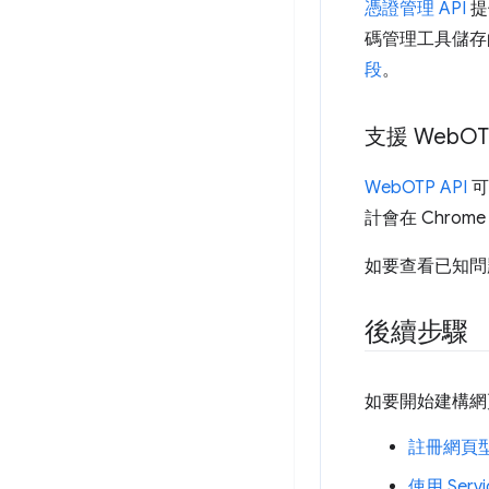
憑證管理 API
提
碼管理工具儲存
段
。
支援 Web
OT
WebOTP API
可
計會在 Chro
如要查看已知問
後續步驟
如要開始建構網
註冊網頁
使用 Serv