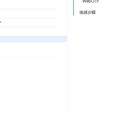
WebOTP
後續步驟
*