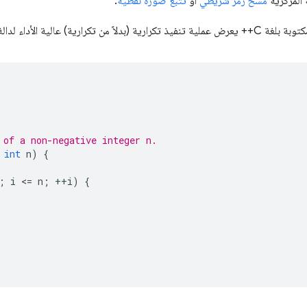
ة المركزية
مسح رمز شريطي
أو
تتبُّع صورة نقطية
.
كرارية) عالية الأداء لدالة
 of a non-negative integer n.
int
n
)
{
;
i
<
=
n
;
++
i
)
{