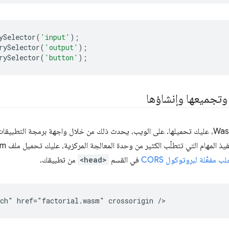
ySelector
(
'input'
);
rySelector
(
'output'
);
rySelector
(
'button'
);
وتجميعها وإنشاؤها
 مفعَّلة لبروتوكول CORS
في القسم
<head>
من تطبيقك.