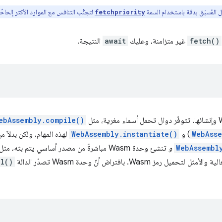
 المُسبَق بدقة باستخدام السمة
لتجنُّب التنافس مع الموارد الأكثر إلحاحًا
fetchpriority
fetch()
غير متزامنة، وعليك
await
النتيجة.
ebAssembly.compile()
WebAsse
) و
WebAssembly.instantiate()
لهذه المهام، ولكن بدلاً م
WebAssembl
و
تنشئ وحدة Wasm مباشرةً من مصدر أساسي يتم بثه، مثل
مز Wasm. بافتراض أنّ وحدة Wasm تصدّر الدالة
al()