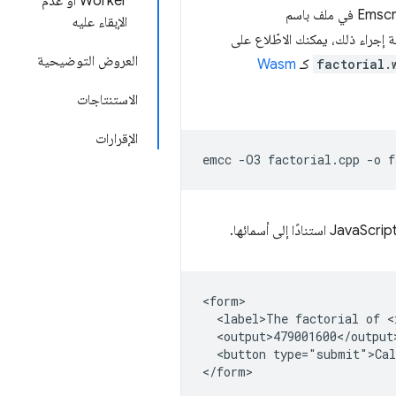
Worker أو عدم
الإبقاء عليه
إجراء ذلك، يمكنك الاطّلاع على
العروض التوضيحية
factorial.
كـ
Wasm
الاستنتاجات
الإقرارات
emcc
-O3
factorial.cpp
-o
f
<form>

  <label>The factorial of <
  <output>479001600</output>
  <button type="submit">Cal