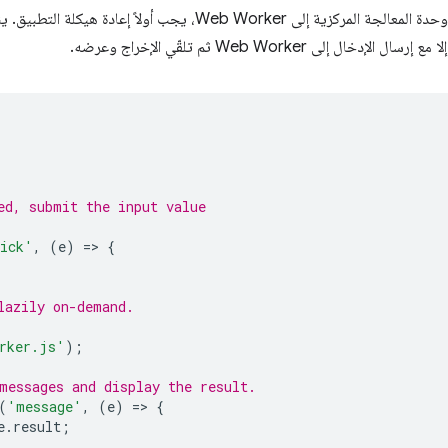
 يجب أولاً إعادة هيكلة التطبيق. ينشئ الموضوع الرئيسي الآن
ال إلى Web Worker ثم تلقّي الإخراج وعرضه.
ed, submit the input value
ick'
,
(
e
)
=
>
{
lazily on-demand.
rker.js'
);
messages and display the result.
(
'message'
,
(
e
)
=
>
{
e
.
result
;