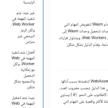
الرئيسية
غير جيّد: يتم
تنفيذ المهمة في
في هذا الدليل المخصّص لمطوّري الويب الذين يريدون الاستفادة من WebAssembly، ستتعرّف على كيفية استخدام Wasm لتفويض المهام التي
Web Worker،
ولكن الرمز
تتطلّب الكثير من وحدة المعالجة المركزية (CPU) بمساعدة مثال عملي. يغطّي الدليل كل شيء، بدءًا من أفضل الممارسات لتحميل وحدات Wasm إلى
البرمجي غير
تحسين عملية تجميعها وإنشائها. ويناقش أيضًا نقل المهام التي تتطلّب استخدامًا مكثّفًا لوحدة المعالجة المركزية إلى Web Workers، ويتناول قرارات
متزامن
و تشغيله عند الحاجة. يقدّم الدليل بشكل متكرّر
أفضل: يتم تنفيذ
المهمة في Web
Worker، ولكن
مع إمكانية
التحميل
لنفترض أنّ لديك مهمة تتطلّب استخدامًا مكثّفًا لوحدة المعالجة المركزية (CPU) وتريد الاستعانة بـ WebAssembly (Wasm) لتنفيذها بسبب أدائها
والتجميع بشكل
متكرر
مكثّفًا لوحدة المعالجة المركزية (CPU) المستخدَمة كمثال في هذا الدليل تحسب مضروب العدد.
 (المكتوب على النحو
4!
) يساوي
جيد: يتم تشغيل
ثلة الأكثر واقعية على المهام التي
المهمة في Web