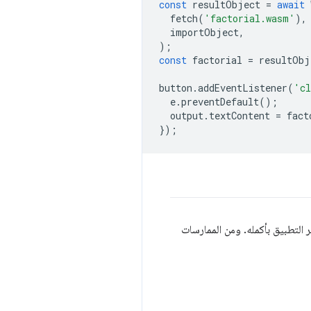
const
resultObject
=
await
fetch
(
'factorial.wasm'
),
importObject
,
);
const
factorial
=
resultObj
button
.
addEventListener
(
'cl
e
.
preventDefault
();
output
.
textContent
=
fact
});
 التطبيق بأكمله. ومن الممارسات