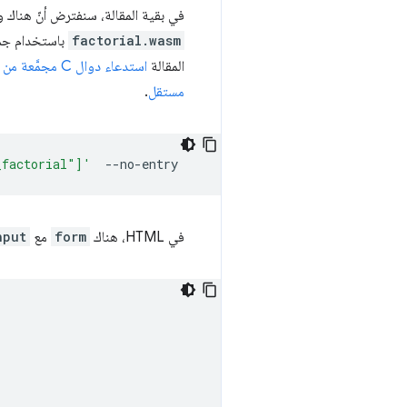
في بقية المقالة، سنفترض أنّ هناك وحدة Wasm تستند إلى تجمي
factorial.wasm
باستخدام ج
المقالة
استدعاء دوال C مجمَّعة من JavaScript باستخدام ccall/cwrap
مستقل
.
_factorial"]'
في HTML، هناك
form
مع
nput