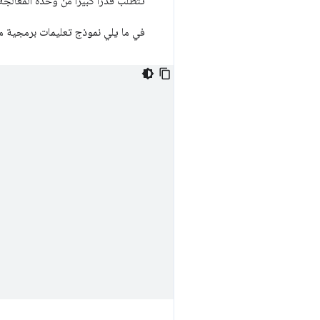
تتطلّب قدرًا كبيرًا من وحدة المعالج
في ما يلي نموذج تعليمات برمجية مكتوبة بلغة C++ يعرض عملية تنفيذ تكرارية (بدلاً من ت