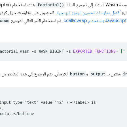
ع الدالة
factorial()
هذه باستخدام Emscripten في ملف باسم
ميع
أفضل ممارسات تحسين الرموز البرمجية
. للحصول على معلومات حول كيفية 
. تم استخدام الأمر التالي لتجميع
wasm
actorial.wasm
-s
WASM_BIGINT
-s
EXPORTED_FUNCTIONS
=
'["
i
مقترن بـ
output
و
button
للإرسال. يتم الرجوع إلى هذه العناصر من JavaScript استنادًا إلى أسمائها.
input type="text" value="12" /></label> is

.

culate</button>
