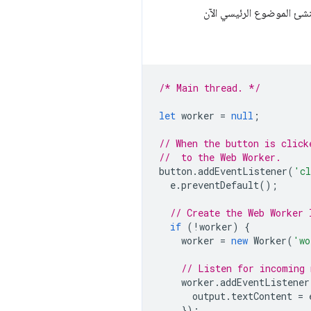
/* Main thread. */
let
worker
=
null
;
// When the button is click
//  to the Web Worker.
button
.
addEventListener
(
'cl
e
.
preventDefault
();
// Create the Web Worker 
if
(
!
worker
)
{
worker
=
new
Worker
(
'wo
// Listen for incoming 
worker
.
addEventListener
output
.
textContent
=
});