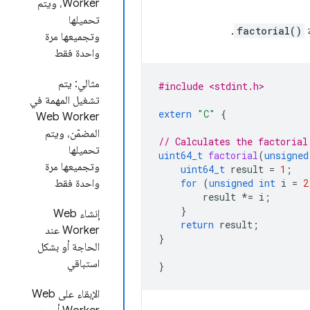
Worker، ويتم
تحميلها
.
factorial()
وتجميعها مرة
واحدة فقط
مثالي: يتم
#include <stdint.h>
تشغيل المهمة في
extern
"C"
{
Web Worker
المضمّن، ويتم
// Calculates the factorial
تحميلها
uint64_t
factorial
(
unsigned
وتجميعها مرة
uint64_t
result
=
1
;
2
=
i
int
unsigned
(
for
واحدة فقط
result
*=
i
;
}
إنشاء Web
return
result
;
Worker عند
}
الحاجة أو بشكل
استباقي
}
الإبقاء على Web