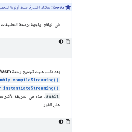
ملاحظة:
يمكنك اختياريًا ضبط أولوية التحميل
في الواقع، واجهة برمجة التطبيقات
بعد ذلك، عليك تجميع وحدة Wasm وإنشائها. تتوفّر دوال تحمل أسماء مغرية، مثل
mbly.compileStreaming()
y.instantiateStreaming()
await
. هذه هي الطريقة الأكثر فعالية والأمثل لتحميل ر
على الفور.