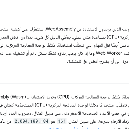
التنفيذ التي ستواجهها، مثل وقت إنشاء Web Worker وما إذا كان يجب إبقاؤه نشطًا بشكل دائم أ
مرة، إلى أن يقترح أفضل حل للمشكلة.
القريب من الأداء الأصلي. المهمة التي تتطلّب استخدامًا 
 جميع الأعداد الصحيحة الأصغر منه. على سبيل المثال، مضروب العدد أربعة
زداد الأرقام بسرعة. على سبيل المثال،
16!
هو
2,004,189,184
. من الأم