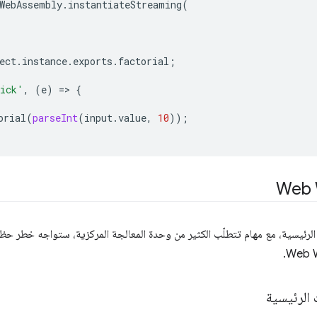
WebAssembly
.
instantiateStreaming
(
ect
.
instance
.
exports
.
factorial
;
ick'
,
(
e
)
=
>
{
orial
(
parseInt
(
input
.
value
,
10
));
الرئيسية، مع مهام تتطلّب الكثير من وحدة المعالجة المركزية، ستواجه خطر حظر
 الرئيسية