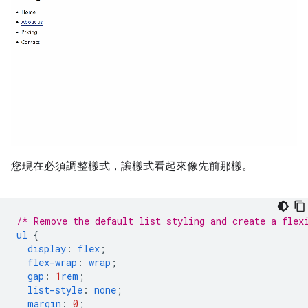
您現在必須調整樣式，讓樣式看起來像先前那樣。
/* Remove the default list styling and create a flex
ul
{
display
:
flex
;
flex-wrap
:
wrap
;
gap
:
1
rem
;
list-style
:
none
;
margin
:
0
;