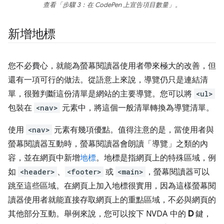
查看「步驟 3：在 CodePen 上宣告項目數量」
。
新增地標
您不必費心，就能為螢幕閱讀器使用者帶來極大的改善，但
還有一項可行的做法。從語意上來說，導覽仍只是連結清
單，很難判斷這份清單是網站的主要導覽。您可以將
<ul>
包裝在
<nav>
元素中，將這個一般清單轉換為導覽清單。
使用
<nav>
元素有幾項優點。值得注意的是，當使用者與
螢幕閱讀器互動時，螢幕閱讀器會朗讀「導覽」之類的內
容，並在網頁中新增
地標
。地標是指網頁上的特殊區域，例
如
<header>
、
<footer>
或
<main>
，螢幕閱讀器可以
跳至這些區域。在網頁上加入地標很實用，因為這樣螢幕閱
讀器使用者就能直接存取網頁上的重點區域，不必與網頁的
其他部分互動。舉例來說，您可以按下 NVDA 中的
D
鍵，