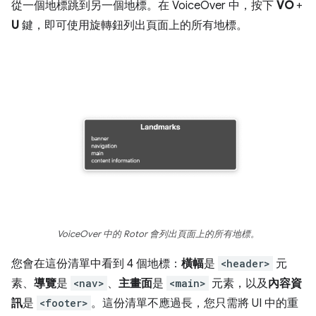
從一個地標跳到另一個地標。在 VoiceOver 中，按下
VO
+
U
鍵，即可使用旋轉鈕列出頁面上的所有地標。
VoiceOver 中的 Rotor 會列出頁面上的所有地標。
您會在這份清單中看到 4 個地標：
橫幅
是
<header>
元
素、
導覽
是
<nav>
、
主畫面
是
<main>
元素，以及
內容資
訊
是
<footer>
。這份清單不應過長，您只需將 UI 中的重