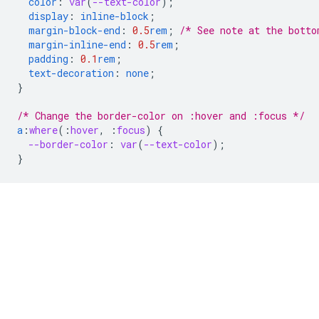
color
:
var
(
--text-color
);
display
:
inline-block
;
margin-block-end
:
0.5
rem
;
/* See note at the botto
margin-inline-end
:
0.5
rem
;
padding
:
0.1
rem
;
text-decoration
:
none
;
}
/* Change the border-color on :hover and :focus */
a
:
where
(
:
hover
,
:
focus
)
{
--border-color
:
var
(
--text-color
);
}