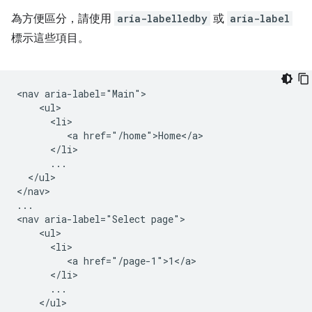
為方便區分，請使用
aria-labelledby
或
aria-label
標示這些項目。
<nav aria-label="Main">

    <ul>

      <li>

         <a href="/home">Home</a>

      </li>

      ...

  </ul>

</nav>

...

<nav aria-label="Select page">

    <ul>

      <li>

         <a href="/page-1">1</a>

      </li>

      ...

    </ul>
