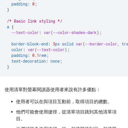
padding
:
0
;
}
/* Basic link styling */
a
{
--text-color
:
var
(
--color-shades-dark
);
border-block-end
:
3
px
solid
var
(
--border-color
,
tr
color
:
var
(
--text-color
);
padding
:
0.1
rem
;
text-decoration
:
none
;
}
使用清單對螢幕閱讀器使用者來說有許多優點：
使用者可以在與項目互動前，取得項目的總數。
他們可能會使用捷徑，從清單項目跳到其他清單項
目。