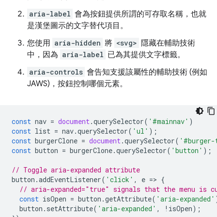
aria-label
會為按鈕提供所謂的可存取名稱，也就
是漢堡圖示的文字替代項目。
您使用
aria-hidden
將
<svg>
隱藏在輔助技術
中，因為
aria-label
已為其提供文字標籤。
aria-controls
會告知支援該屬性的輔助技術 (例如
JAWS)，按鈕控制哪個元素。
const
nav
=
document
.
querySelector
(
'#mainnav'
)
const
list
=
nav
.
querySelector
(
'ul'
);
const
burgerClone
=
document
.
querySelector
(
'#burger-
const
button
=
burgerClone
.
querySelector
(
'button'
);
// Toggle aria-expanded attribute
button
.
addEventListener
(
'click'
,
e
=
>
{
// aria-expanded="true" signals that the menu is c
const
isOpen
=
button
.
getAttribute
(
'aria-expanded'
button
.
setAttribute
(
'aria-expanded'
,
!
isOpen
);