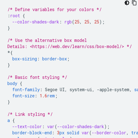
/* Define variables for your colors */
:
root
{
--color-shades-dark
:
rgb
(
25
,
25
,
25
);
}
/* Use the alternative box model
Details: <https://web.dev/learn/css/box-model/> */
*
{
box-sizing
:
border-box
;
}
/* Basic font styling */
body
{
font-family
:
Segoe
UI
,
system-ui
,
-
apple-system
,
s
font-size
:
1.6
rem
;
}
/* Link styling */
a
{
--text-color
:
var
(
--color-shades-dark
);
border-block-end
:
3
px
solid
var
(
--border-color
,
tr