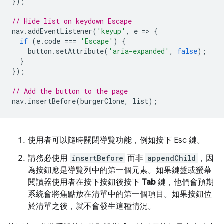
});
// Hide list on keydown Escape
nav
.
addEventListener
(
'keyup'
,
e
=
>
{
if
(
e
.
code
===
'Escape'
)
{
button
.
setAttribute
(
'aria-expanded'
,
false
);
}
});
// Add the button to the page
nav
.
insertBefore
(
burgerClone
,
list
);
使用者可以隨時關閉導覽功能，例如按下 Esc 鍵。
請務必使用
insertBefore
而非
appendChild
，因
為按鈕應是導覽列中的第一個元素。如果鍵盤或螢幕
閱讀器使用者在按下按鈕後按下
Tab
鍵，他們會預期
系統會將焦點放在清單中的第一個項目。如果按鈕位
於清單之後，就不會發生這種情況。