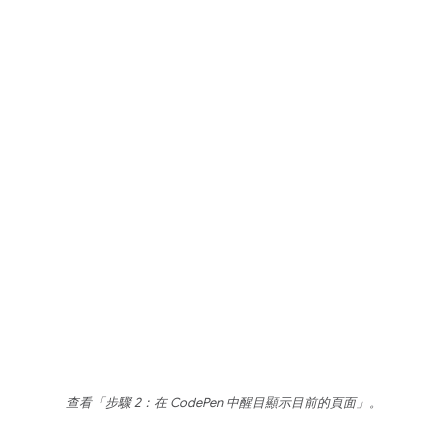
查看「步驟 2：在 CodePen 中醒目顯示目前的頁面」
。