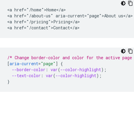
<a href="/home">Home</a>

<a href="/about-us" aria-current="page">About us</a>

<a href="/pricing">Pricing</a>

/* Change border-color and color for the active page
[
aria-current
=
"page"
]
{
--border-color
:
var
(
--color-highlight
);
--text-color
:
var
(
--color-highlight
);
}