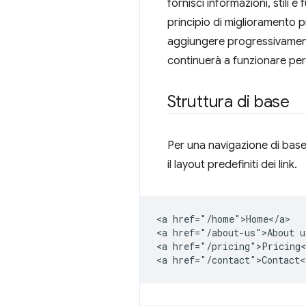
fornisci informazioni, stili e 
principio di miglioramento p
aggiungere progressivamente 
continuerà a funzionare perc
Struttura di base
Per una navigazione di bas
il layout predefiniti dei link.
<a href="/home">Home</a>

<a href="/about-us">About us
<a href="/pricing">Pricing<