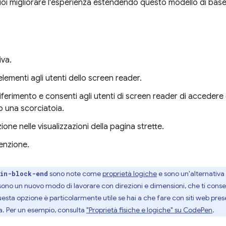
uoi migliorare l'esperienza estendendo questo modello di base
iva.
lementi agli utenti dello screen reader.
iferimento e consenti agli utenti di screen reader di accedere 
o una scorciatoia.
ne nelle visualizzazioni della pagina strette.
tenzione.
sono note come
proprietà logiche
e sono un'alternativa 
in-block-end
 sono un nuovo modo di lavorare con direzioni e dimensioni, che ti consen
ta opzione è particolarmente utile se hai a che fare con siti web presen
ra. Per un esempio, consulta
"Proprietà fisiche e logiche" su CodePen
.