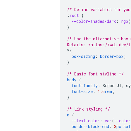
/* Define variables for you
:
root
{
--color-shades-dark
:
rgb
(
}
/* Use the alternative box 
Details: <https://web.dev/l
*
{
box-sizing
:
border-box
;
}
/* Basic font styling */
body
{
font-family
:
Segoe
UI
,
sy
font-size
:
1.6
rem
;
}
/* Link styling */
a
{
--text-color
:
var
(
--color
border-block-end
:
3
px
sol