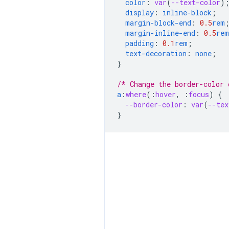
color
:
var
(
--text-color
)
display
:
inline-block
;
margin-block-end
:
0.5
rem
margin-inline-end
:
0.5
rem
padding
:
0.1
rem
;
text-decoration
:
none
;
}
/* Change the border-color 
a
:
where
(
:
hover
,
:
focus
)
{
--border-color
:
var
(
--tex
}