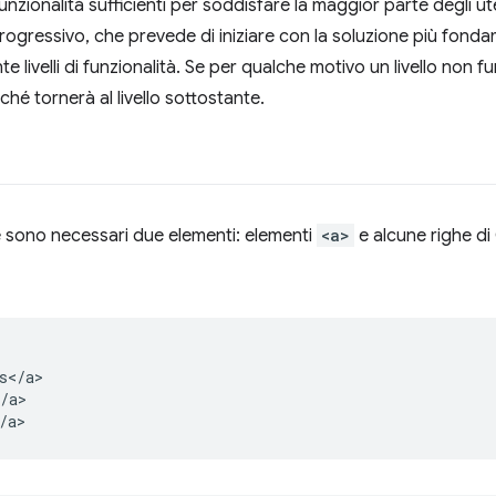
funzionalità sufficienti per soddisfare la maggior parte degli utenti
rogressivo, che prevede di iniziare con la soluzione più fondam
livelli di funzionalità. Se per qualche motivo un livello non f
hé tornerà al livello sottostante.
e sono necessari due elementi: elementi
<a>
e alcune righe di 
</a>

/a>
