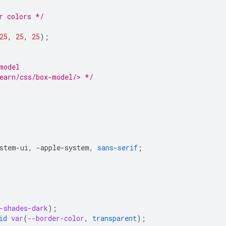
r colors */
25
,
25
,
25
);
model
earn/css/box-model/> */
stem-ui
,
-
apple-system
,
sans-serif
;
-shades-dark
);
id
var
(
--border-color
,
transparent
);