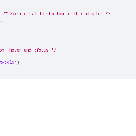
;
;
/* See note at the bottom of this chapter */
;
on :hover and :focus */
t-color
);