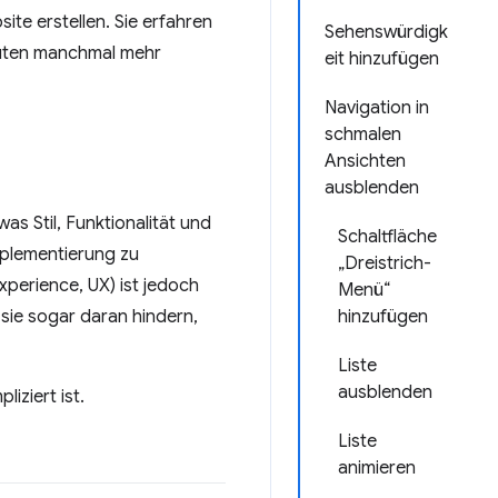
ite erstellen. Sie erfahren
Sehenswürdigk
buten manchmal mehr
eit hinzufügen
Navigation in
schmalen
Ansichten
ausblenden
as Stil, Funktionalität und
Schaltfläche
plementierung zu
„Dreistrich-
Experience, UX) ist jedoch
Menü“
 sie sogar daran hindern,
hinzufügen
Liste
ausblenden
iziert ist.
Liste
animieren