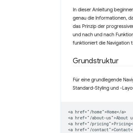
In dieser Anleitung beginne
genau die Informationen, da
das Prinzip der progressiv
und nach und nach Funktion
funktioniert die Navigation
Grundstruktur
Für eine grundlegende Navi
Standard-Styling und -Layou
<a href="/home">Home</a>

<a href="/about-us">About us
<a href="/pricing">Pricing<