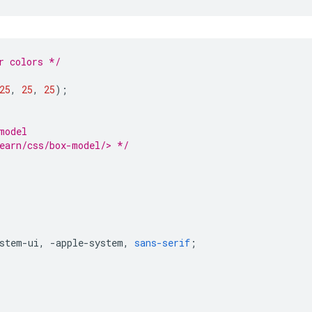
r colors */
25
,
25
,
25
);
model
earn/css/box-model/> */
stem-ui
,
-
apple-system
,
sans-serif
;