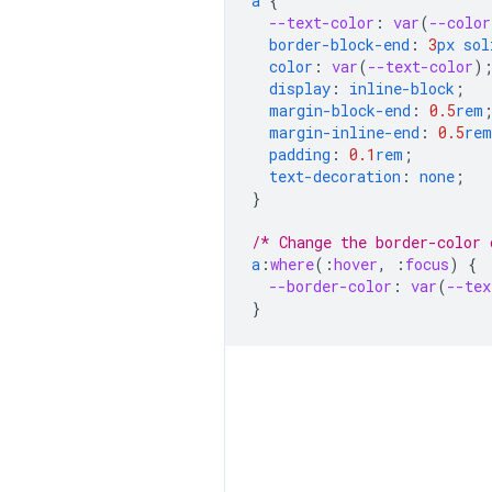
a
{
--text-color
:
var
(
--color
border-block-end
:
3
px
sol
color
:
var
(
--text-color
)
display
:
inline-block
;
margin-block-end
:
0.5
rem
margin-inline-end
:
0.5
rem
padding
:
0.1
rem
;
text-decoration
:
none
;
}
/* Change the border-color 
a
:
where
(
:
hover
,
:
focus
)
{
--border-color
:
var
(
--tex
}