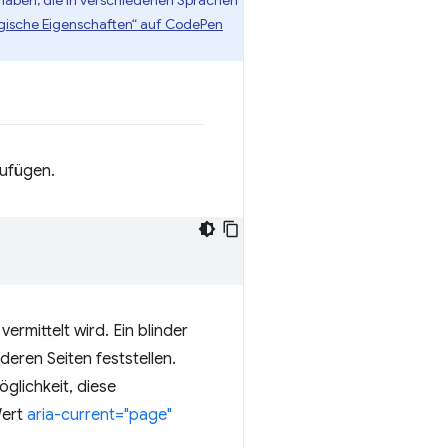
 haben, die in verschiedenen Sprachen
ogische Eigenschaften“ auf CodePen
zufügen.
vermittelt wird. Ein blinder
eren Seiten feststellen.
glichkeit, diese
Wert
aria-current="page"