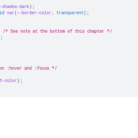
-shades-dark
);
id
var
(
--border-color
,
transparent
);
;
;
/* See note at the bottom of this chapter */
;
on :hover and :focus */
t-color
);