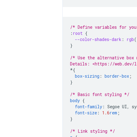
/* Define variables for you
:
root
{
--color-shades-dark
:
rgb
(
}
/* Use the alternative box 
Details: <https://web.dev/l
*
{
box-sizing
:
border-box
;
}
/* Basic font styling */
body
{
font-family
:
Segoe
UI
,
sy
font-size
:
1.6
rem
;
}
/* Link styling */