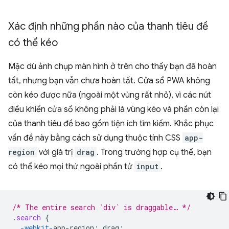
Xác định những phần nào của thanh tiêu đề
có thể kéo
Mặc dù ảnh chụp màn hình ở trên cho thấy bạn đã hoàn
tất, nhưng bạn vẫn chưa hoàn tất. Cửa sổ PWA không
còn kéo được nữa (ngoài một vùng rất nhỏ), vì các nút
điều khiển cửa sổ không phải là vùng kéo và phần còn lại
của thanh tiêu đề bao gồm tiện ích tìm kiếm. Khắc phục
vấn đề này bằng cách sử dụng thuộc tính CSS
app-
region
với giá trị
drag
. Trong trường hợp cụ thể, bạn
có thể kéo mọi thứ ngoài phần tử
input
.
/* The entire search `div` is draggable… */
.
search
{
-webkit-
app-region
:
drag
;