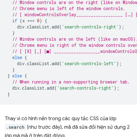
// Window controls are on the right (like on Windo
// Chrome menu is left of the window controls.
// [ windowControlsOverlay___________________ […] 
if
(
x
===
0
)
{
div
.
classList
.
add
(
'search-controls-right'
);
}
// Window controls are on the left (like on macOS)
// Chrome menu is right of the window controls ove
// [ [X] [_] [■] ___________________windowControls
else
{
div
.
classList
.
add
(
'search-controls-left'
);
}
}
else
{
// When running in a non-supporting browser tab.
div
.
classList
.
add
(
'search-controls-right'
);
}
Thay vì có hình nền trong các quy tắc CSS của lớp
.search
(như trước đây), mã đã sửa đổi hiện sử dụng 2
lớp mà mã ở trên đặt động.