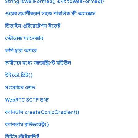
String isWellFormed() এবং toWellFormed()
ওয়েব প্রমাণীকরণ সহজ পাবলিক কী অ্যাক্সেস
ডিভাইস ওরিয়েন্টেশন ইভেন্ট
স্টোরেজ ম্যানেজার
কপি দ্বারা অ্যারে
কর্মীদের মধ্যে জাভাস্ক্রিপ্ট মডিউল
উইন্ডো.প্রিন্ট()
সংকোচন স্রোত
WebRTC SCTP তথ্য
ক্যানভাস createConicGradient()
ক্যানভাস রাউন্ডরেক্ট()
নির্মিত স্টাইলশিট