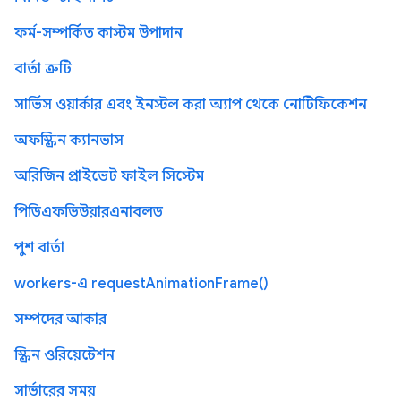
ফর্ম-সম্পর্কিত কাস্টম উপাদান
বার্তা ত্রুটি
সার্ভিস ওয়ার্কার এবং ইনস্টল করা অ্যাপ থেকে নোটিফিকেশন
অফস্ক্রিন ক্যানভাস
অরিজিন প্রাইভেট ফাইল সিস্টেম
পিডিএফভিউয়ারএনাবলড
পুশ বার্তা
workers-এ requestAnimationFrame()
সম্পদের আকার
স্ক্রিন ওরিয়েন্টেশন
সার্ভারের সময়