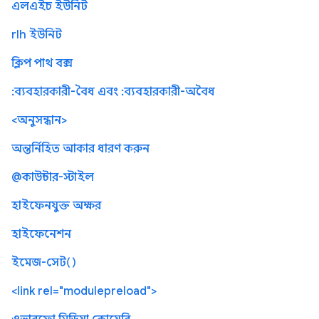
এলএইচ ইউনিট
rlh ইউনিট
ক্লিপ পাথ বক্স
:ব্যবহারকারী-বৈধ এবং :ব্যবহারকারী-অবৈধ
<অনুসন্ধান>
অন্তর্নিহিত আকার ধারণ করুন
@কাউন্টার-স্টাইল
হাইফেনযুক্ত অক্ষর
হাইফেনেশন
ইমেজ-সেট()
<link rel="modulepreload">