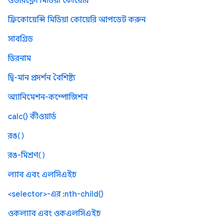
ওভারফ্লো মিডিয়া কোয়েরি
ফ্রিকোয়েন্সি মিডিয়া কোয়েরি আপডেট করুন
সাবগ্রিড
ডিরনাম
দ্বি-মান প্রদর্শন বৈশিষ্ট্য
অ্যানিমেশন-কম্পোজিশন
calc() কীওয়ার্ড
রঙ()
রঙ-মিশ্রণ()
ল্যাব এবং এলসিএইচ
<selector>-এর :nth-child()
ওকল্যাব এবং ওকএলসিএইচ