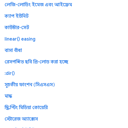
লেজি-লোডিং ইমেজ এবং আইফ্রেম
ক্যাপ ইউনিট
কাউন্টার-সেট
linear() easing
বাসা বাঁধা
রেসপন্সিভ ছবি প্রি-লোড করা হচ্ছে
:dir()
সূচকীয় ফাংশন (সিএসএস)
মাস্ক
স্ক্রিপ্টিং মিডিয়া কোয়েরি
স্টোরেজ অ্যাক্সেস