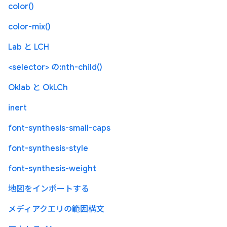
color()
color-mix()
Lab と LCH
<selector> の:nth-child()
Oklab と OkLCh
inert
font-synthesis-small-caps
font-synthesis-style
font-synthesis-weight
地図をインポートする
メディアクエリの範囲構文