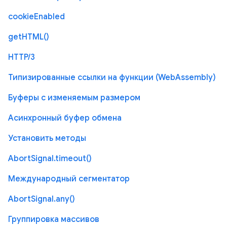
cookieEnabled
getHTML()
HTTP/3
Типизированные ссылки на функции (WebAssembly)
Буферы с изменяемым размером
Асинхронный буфер обмена
Установить методы
AbortSignal.timeout()
Международный сегментатор
AbortSignal.any()
Группировка массивов