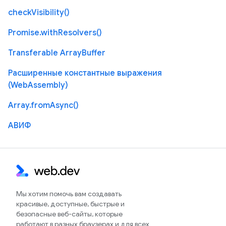
checkVisibility()
Promise.withResolvers()
Transferable ArrayBuffer
Расширенные константные выражения
(WebAssembly)
Array.fromAsync()
АВИФ
Мы хотим помочь вам создавать
красивые, доступные, быстрые и
безопасные веб-сайты, которые
работают в разных браузерах и для всех