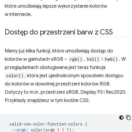
które umożliwiają lepsze wykorzystanie kolorów
w internecie.
Dostęp do przestrzeni barw z CSS
Mamy już kilka funkcji, które umożliwiają dostęp do
kolorów w gamutach sRGB –
rgb()
,
hsl()
i
hwb()
. W
przeglądarkach obsługiwana jest teraz funkcja
color()
, która jest ujednoliconym sposobem dostępu
do kolorów w dowolnej przestrzeni kolorów RGB.
Dotyczy to m.in. przestrzeni sRGB, Display P3 i Rec2020.
Przykłady znajdziesz w tym kodzie CSS:
.
valid-css-color-function-colors 
{
--
srgb
:
 color
(
srgb 
1
1
1
);