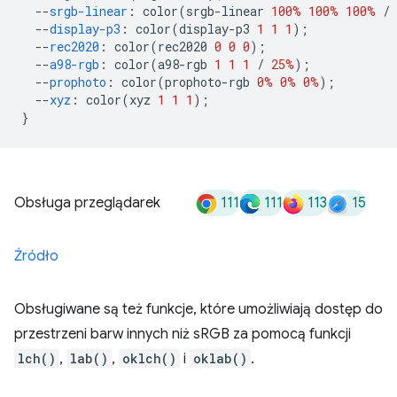
--
srgb-linear
:
 color
(
srgb-linear 
100%
100%
100%
/
--
display-p3
:
 color
(
display-p3 
1
1
1
);
--
rec2020
:
 color
(
rec2020 
0
0
0
);
--
a98-rgb
:
 color
(
a98-rgb 
1
1
1
/
25%
);
--
prophoto
:
 color
(
prophoto-rgb 
0%
0%
0%
);
--
xyz
:
 color
(
xyz 
1
1
1
);
}
111
111
113
15
Obsługa przeglądarek
Źródło
Obsługiwane są też funkcje, które umożliwiają dostęp do
przestrzeni barw innych niż sRGB za pomocą funkcji
lch()
,
lab()
,
oklch()
i
oklab()
.