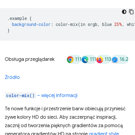
.
example 
{
background-color
:
 color-mix
(
in srgb
,
 blue 
25%
,
 whi
}
111
111
113
16.2
Obsługa przeglądarek
Źródło
color-mix()
– więcej informacji
Te nowe funkcje i przestrzenie barw obiecują przynieść
żywe kolory HD do sieci. Aby zaczerpnąć inspiracji,
zacznij od tworzenia pięknych gradientów za pomocą
generatora gradientów HD na stronie
gradient.style
.