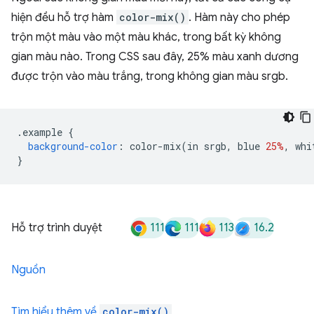
hiện đều hỗ trợ hàm
color-mix()
. Hàm này cho phép
trộn một màu vào một màu khác, trong bất kỳ không
gian màu nào. Trong CSS sau đây, 25% màu xanh dương
được trộn vào màu trắng, trong không gian màu srgb.
.
example 
{
background-color
:
 color-mix
(
in srgb
,
 blue 
25%
,
 whi
}
111
111
113
16.2
Hỗ trợ trình duyệt
Nguồn
Tìm hiểu thêm về
color-mix()