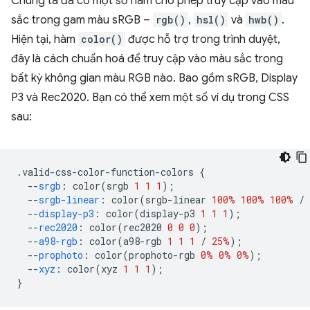
Chúng ta đã có một số hàm cho phép truy cập vào màu
sắc trong gam màu sRGB –
rgb()
,
hsl()
và
hwb()
.
Hiện tại, hàm
color()
được hỗ trợ trong trình duyệt,
đây là cách chuẩn hoá để truy cập vào màu sắc trong
bất kỳ không gian màu RGB nào. Bao gồm sRGB, Display
P3 và Rec2020. Bạn có thể xem một số ví dụ trong CSS
sau:
.
valid-css-color-function-colors 
{
--
srgb
:
 color
(
srgb 
1
1
1
);
--
srgb-linear
:
 color
(
srgb-linear 
100%
100%
100%
/
--
display-p3
:
 color
(
display-p3 
1
1
1
);
--
rec2020
:
 color
(
rec2020 
0
0
0
);
--
a98-rgb
:
 color
(
a98-rgb 
1
1
1
/
25%
);
--
prophoto
:
 color
(
prophoto-rgb 
0%
0%
0%
);
--
xyz
:
 color
(
xyz 
1
1
1
);
}