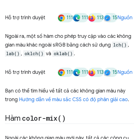
111
111
113
15
Hỗ trợ trình duyệt
Nguồn
Ngoài ra, một số hàm cho phép truy cập vào các không
gian màu khác ngoài sRGB bằng cách sử dụng
lch()
,
lab()
,
oklch()
và
oklab()
.
111
111
113
15
Hỗ trợ trình duyệt
Nguồn
Bạn có thể tìm hiểu về tất cả các không gian màu này
trong
Hướng dẫn về màu sắc CSS có độ phân giải cao
.
Hàm
color-mix(
)
Ngoài các không gian màu mới này, tất cả các công cụ