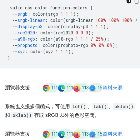
.
valid-css-color-function-colors 
{
--
srgb
:
 color
(
srgb 
1
1
1
);
--
srgb-linear
:
 color
(
srgb-linear 
100%
100%
100%
/
--
display-p3
:
 color
(
display-p3 
1
1
1
);
--
rec2020
:
 color
(
rec2020 
0
0
0
);
--
a98-rgb
:
 color
(
a98-rgb 
1
1
1
/
25%
);
--
prophoto
:
 color
(
prophoto-rgb 
0%
0%
0%
);
--
xyz
:
 color
(
xyz 
1
1
1
);
}
111
111
113
15
瀏覽器支援
資料來源
系統也支援多個函式，可使用
lch()
、
lab()
、
oklch()
和
oklab()
存取 sRGB 以外的色彩空間。
111
111
113
15
瀏覽器支援
資料來源