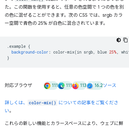
た。この関数を使用すると、任意の色空間で 1 つの色を別
の色に混ぜることができます。次の CSS では、srgb カラ
ー空間で青色の 25% が白色に混合されています。
.
example 
{
background-color
:
 color-mix
(
in srgb
,
 blue 
25%
,
 whi
}
111
111
113
16.2
対応ブラウザ
ソース
詳しくは、
color-mix()
についての記事をご覧くださ
い
。
これらの新しい機能とカラースペースにより、ウェブに鮮