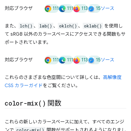
111
111
113
15
対応ブラウザ
ソース
また、
lch()
、
lab()
、
oklch()
、
oklab()
を使用し
て sRGB 以外のカラースペースにアクセスできる関数もサ
ポートされています。
111
111
113
15
対応ブラウザ
ソース
これらのさまざまな色空間について詳しくは、
高解像度
CSS カラーガイド
をご覧ください。
color-mix(
)
関数
これらの新しいカラースペースに加えて、すべてのエンジ
ンで
color-mix()
関数がサポートされるようになりまし