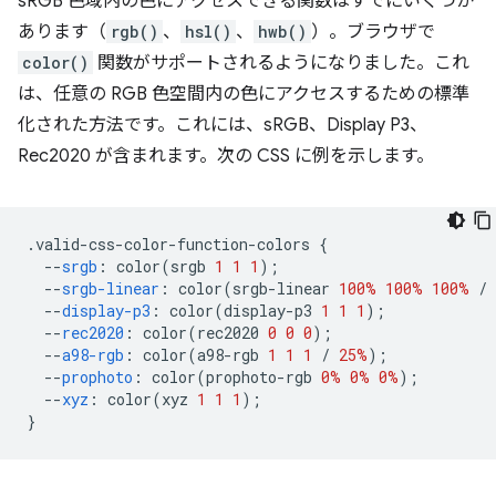
sRGB 色域内の色にアクセスできる関数はすでにいくつか
あります（
rgb()
、
hsl()
、
hwb()
）。ブラウザで
color()
関数がサポートされるようになりました。これ
は、任意の RGB 色空間内の色にアクセスするための標準
化された方法です。これには、sRGB、Display P3、
Rec2020 が含まれます。次の CSS に例を示します。
.
valid-css-color-function-colors 
{
--
srgb
:
 color
(
srgb 
1
1
1
);
--
srgb-linear
:
 color
(
srgb-linear 
100%
100%
100%
/
--
display-p3
:
 color
(
display-p3 
1
1
1
);
--
rec2020
:
 color
(
rec2020 
0
0
0
);
--
a98-rgb
:
 color
(
a98-rgb 
1
1
1
/
25%
);
--
prophoto
:
 color
(
prophoto-rgb 
0%
0%
0%
);
--
xyz
:
 color
(
xyz 
1
1
1
);
}