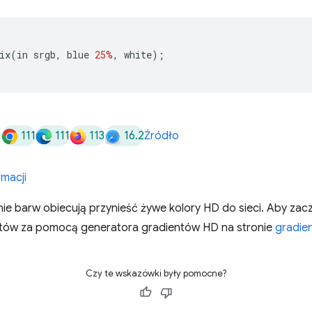
ix
(
in srgb
,
 blue 
25%
,
 white
);
111
111
113
16.2
Źródło
rmacji
nie barw obiecują przynieść żywe kolory HD do sieci. Aby zacze
ntów za pomocą generatora gradientów HD na stronie
gradien
Czy te wskazówki były pomocne?