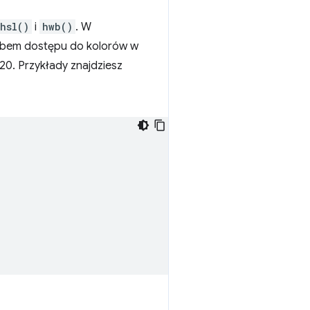
hsl()
i
hwb()
. W
sobem dostępu do kolorów w
20. Przykłady znajdziesz