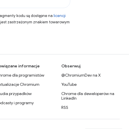
fragmenty kodu są dostępne na
licencji
a jest zastrzeżonym znakiem towarowym
owiązane informacje
Obserwuj
hrome dla programistów
@ChromiumDev na X
ktualizacje Chromium
YouTube
tudia przypadków
Chrome dla deweloperów na
LinkedIn
odcasty i programy
RSS