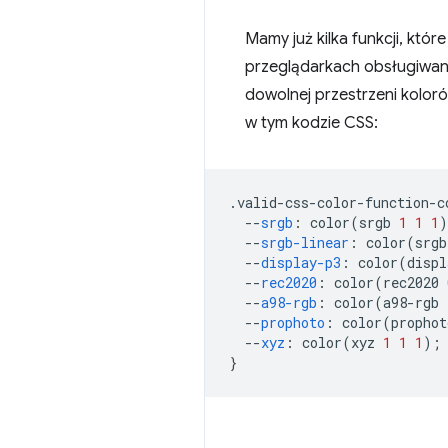
Mamy już kilka funkcji, kt
przeglądarkach obsługiwana
dowolnej przestrzeni koloró
w tym kodzie CSS:
.
valid-css-color-function-c
--
srgb
:
 color
(
srgb 
1
1
1
)
--
srgb-linear
:
 color
(
srgb
--
display-p3
:
 color
(
displ
--
rec2020
:
 color
(
rec2020 
--
a98-rgb
:
 color
(
a98-rgb 
--
prophoto
:
 color
(
prophot
--
xyz
:
 color
(
xyz 
1
1
1
);
}