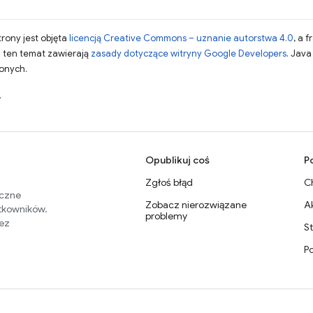
strony jest objęta
licencją Creative Commons – uznanie autorstwa 4.0
, a 
a ten temat zawierają
zasady dotyczące witryny Google Developers
. Jav
zonych.
.
Opublikuj coś
P
Zgłoś błąd
C
eczne
Zobacz nierozwiązane
A
ytkowników.
problemy
zez
S
P