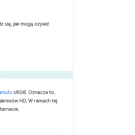
dz się, jak mogą ożywić
.
amutu
sRGB. Oznacza to,
zakresów HD. W ramach tej
ternecie.