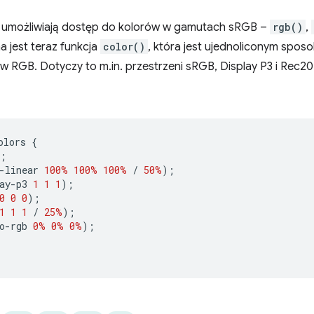
óre umożliwiają dostęp do kolorów w gamutach sRGB –
rgb()
,
 jest teraz funkcja
color()
, która jest ujednoliconym spo
w RGB. Dotyczy to m.in. przestrzeni sRGB, Display P3 i Rec20
olors 
{
;
-linear 
100%
100%
100%
/
50%
);
ay-p3 
1
1
1
);
0
0
0
);
1
1
1
/
25%
);
o-rgb 
0%
0%
0%
);