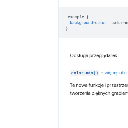
.
example 
{
background-color
:
 color-m
}
Obsługa przeglądarek
color-mix()
– więcej info
Te nowe funkcje i przestrze
tworzenia pięknych gradie