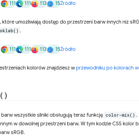
111
111
113
15
Źródło
, które umożliwiają dostęp do przestrzeni barw innych niż sR
oklab()
.
111
111
113
15
Źródło
zestrzeniach kolorów znajdziesz w
przewodniku po kolorach w
(
)
arw wszystkie silniki obsługują teraz funkcję
color-mix()
.
innym w dowolnej przestrzeni barw. W tym kodzie CSS kolor b
 barw sRGB.