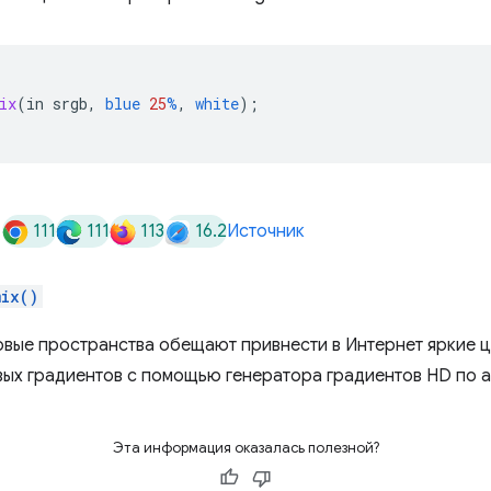
ix
(
in
srgb
,
blue
25
%
,
white
);
111
111
113
16.2
Источник
mix()
овые пространства обещают привнести в Интернет яркие ц
вых градиентов с помощью генератора градиентов HD по 
Эта информация оказалась полезной?