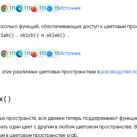
111
111
113
15
Источник
колько функций, обеспечивающих доступ к цветовым прос
lab()
,
oklch()
и
oklab()
.
111
111
113
15
Источник
х этих различных цветовых пространствах в
руководстве п
x(
)
вых пространств, все движки теперь поддерживают функц
ать один цвет с другим в любом цветовом пространстве.
ым в цветовом пространстве srgb.