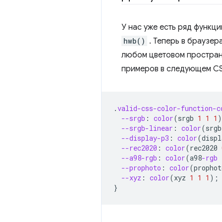
У нас уже есть ряд функц
hwb()
. Теперь в браузе
любом цветовом пространс
примеров в следующем CS
.
valid-css-color-function-c
--srgb
:
color
(
srgb
1
1
1
)
--srgb-linear
:
color
(
srgb
--display-p3
:
color
(
displ
--rec2020
:
color
(
rec2020
--a98-rgb
:
color
(
a98
-rgb
--prophoto
:
color
(
prophot
--xyz
:
color
(
xyz
1
1
1
);
}