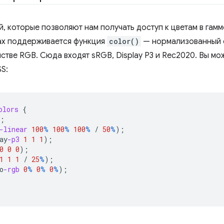
ий, которые позволяют нам получать доступ к цветам в гам
рах поддерживается функция
color()
— нормализованный с
тве RGB. Сюда входят sRGB, Display P3 и Rec2020. Вы мо
S:
olors
{
;
-linear
100
%
100
%
100
%
/
50
%
);
ay
-p3
1
1
1
);
0
0
0
);
1
1
1
/
25
%
);
o
-rgb
0
%
0
%
0
%
);