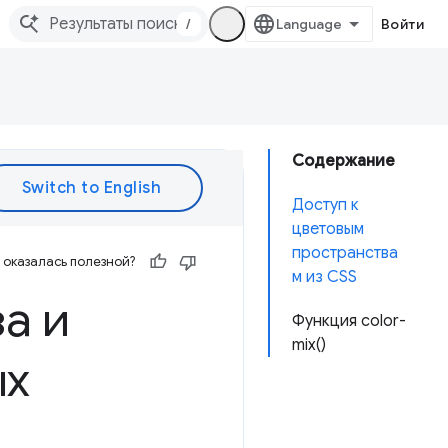
/
Войти
Содержание
Доступ к
цветовым
пространства
оказалась полезной?
м из CSS
а и
Функция color-
mix()
ых