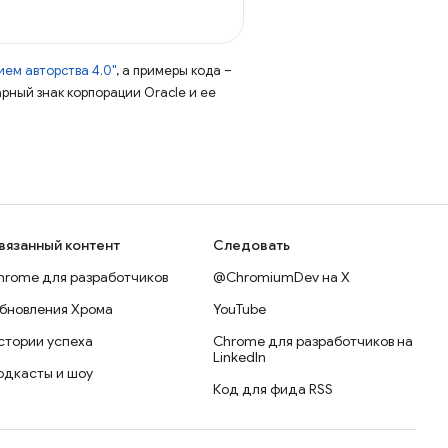
ем авторства 4.0"
, а примеры кода –
арный знак корпорации Oracle и ее
вязанный контент
Следовать
hrome для разработчиков
@ChromiumDev на X
бновления Хрома
YouTube
стории успеха
Chrome для разработчиков на
LinkedIn
одкасты и шоу
Код для фида RSS