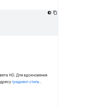
вета HD. Для вдохновения
адресу
градиент.стиль
.