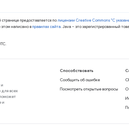
ой странице предоставляется по
лицензии Creative Commons "С указани
б этом написано в
правилах сайта
. Java – это зарегистрированный тов
UTC.
Способствовать
С
Сообщить об ошибке
C
 и
Посмотреть открытые вопросы
О
 для всех
 поможет
И
e и
П