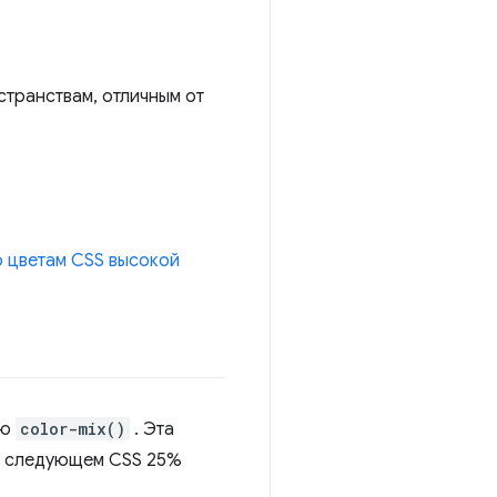
транствам, отличным от
о цветам CSS высокой
ию
color-mix()
. Эта
 В следующем CSS 25%