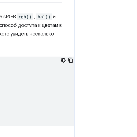
ме sRGB
rgb()
,
hsl()
и
пособ доступа к цветам в
жете увидеть несколько