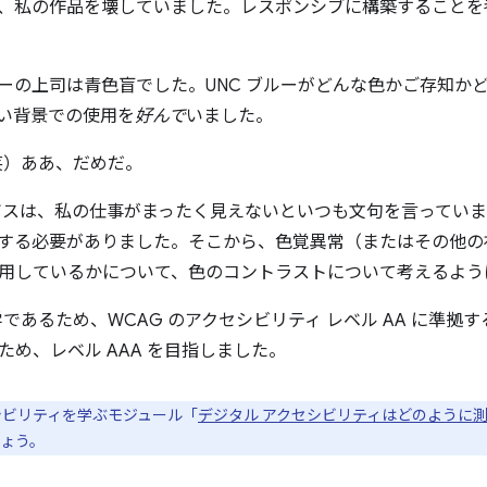
、私の作品を壊していました。レスポンシブに構築することを
ーの上司は青色盲でした。UNC ブルーがどんな色かご存知か
い背景での使用を
好んで
いました。
（笑）ああ、だめだ。
のボスは、私の仕事がまったく見えないといつも文句を言ってい
する必要がありました。そこから、色覚異常（またはその他の
用しているかについて、色のコントラストについて考えるよう
学であるため、WCAG のアクセシビリティ レベル AA に準拠す
ため、レベル AAA を目指しました。
シビリティを学ぶモジュール「
デジタル アクセシビリティはどのように
ょう。