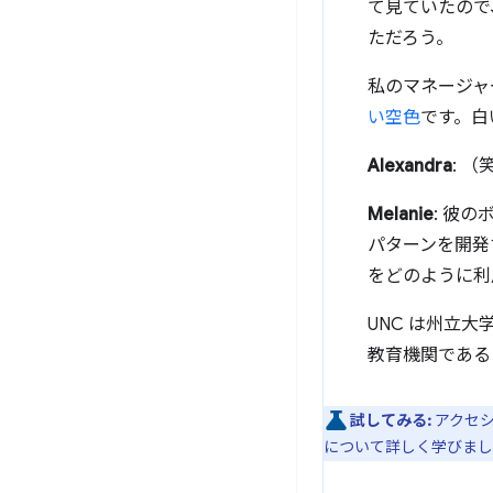
て見ていたので
ただろう。
私のマネージャ
い空色
です。白
Alexandra
: 
Melanie
: 彼
パターンを開発
をどのように利
UNC は州立大
教育機関である
試してみる:
アクセ
について詳しく学びまし