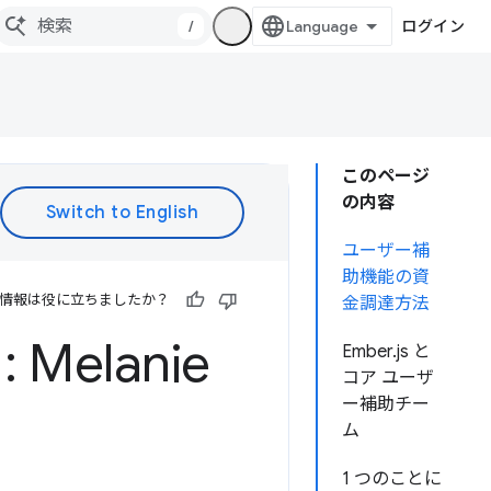
/
ログイン
このページ
の内容
ユーザー補
助機能の資
情報は役に立ちましたか？
金調達方法
elanie
Ember.js と
コア ユーザ
ー補助チー
ム
1 つのことに