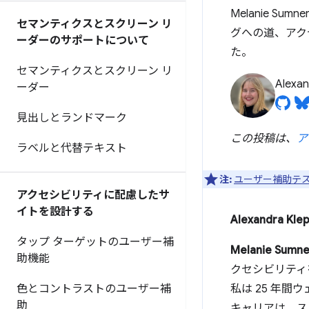
Melanie 
セマンティクスとスクリーン リ
グへの道、アク
ーダーのサポートについて
た。
セマンティクスとスクリーン リ
Alexan
ーダー
見出しとランドマーク
この投稿は、
ア
ラベルと代替テキスト
注:
ユーザー補助テ
アクセシビリティに配慮したサ
イトを設計する
Alexandra Kle
タップ ターゲットのユーザー補
Melanie Sumne
助機能
クセシビリティ
色とコントラストのユーザー補
私は 25 年
助
キャリアは… 