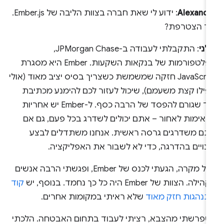
Alexandr
: ידוע לי שאת חברה בצוות הליבה של Ember.js.
יך הצטרפת?
לני
: התקבלתי לעבודה ב-JPMorgan Chase,
בפלטפורמות של בנקאות השקעות. ‫Ember היא מסגרת
JavaScript חזקה שמשמשת כשצריך בסיס יציב מאוד (אולי
פילו קצת משעמם), שיכול לעזור לכם להימנע מכתיבת
קוד שגורם להפסד של הרבה כסף. ל-Ember יש אחריות
תאימות לאחור – אתם יכולים לשדרג בכל פעם, גם אם
תם משדרגים גרסה ראשית. אנחנו משתדלים לבצע
ינויים בהדרגה, כדי לא לשבור את האפליקציה.
בכל מקרה, הגעתי לכנס של Ember, ופגשתי הרבה אנשים
ילה. הצוות של Ember היה כל כך נחמד. בנוסף, יש
קוד
תנהגות חזק מאוד
שלא ראיתי במקומות אחרים.
שפרשתי מהצבא, רציתי לעבוד בתחום האבטחה. הלכתי