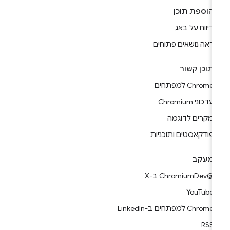
הוספת תוכן
דיווח על באג
ראה נושאים פתוחים
תוכן קשור
Chrome למפתחים
עדכוני Chromium
מקרים לדוגמה
פודקאסטים ותוכניות
מעקב
@ChromiumDev ב-X
YouTube
Chrome למפתחים ב-LinkedIn
RSS