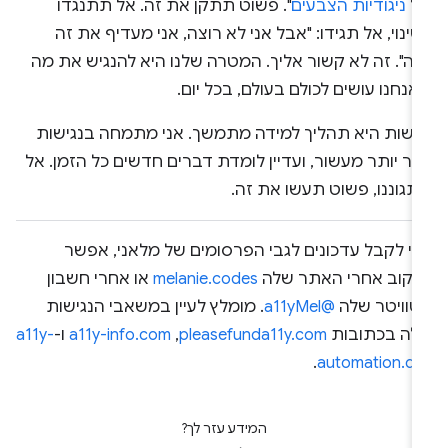
ל
ניגודיות הצבעים
". פשוט תתקן את זה. אל תתנגדו
ינוי, אל תגידו: "אבל אני לא רוצה, אני מעדיף את זה
כה". זה לא קשור אליך. המטרה שלנו היא להנגיש את מה
נחנו עושים לכולם בעולם, בכל יום.
גישות היא תהליך למידה מתמשך. אני מתמחה בנגישות
ר יותר מעשור, ועדיין לומדת דברים חדשים כל הזמן. אל
תגוננו, פשוט תעשו את זה.
די לקבל עדכונים לגבי הפרסומים של מלאני, אפשר
עקוב אחרי האתר שלה
melanie.codes
או אחרי חשבון
טוויטר שלה
@a11yMel
. מומלץ לעיין במשאבי הנגישות
לה בכתובות
pleasefunda11y.com
,‏
a11y-info.com
ו-
a11y-
.
automation.de
המידע עזר לך?