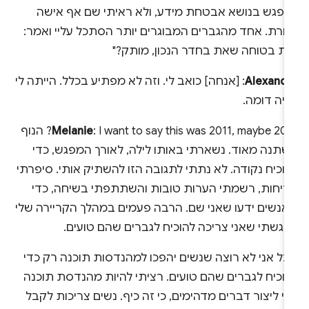
מפגש בנושא אבטחת מידע, ולא ראיתי שם אף אישה
חרת. אחד מהגברים המבוגרים יותר הסתכל עליי ואמר:
את בטוחה שאת בחדר הנכון, מותק?"
Alexandr
: [אנחה] כואב לי. וזה לא מפתיע בכלל. הייתה לי
ויה דומה.
Melanie
: I want to say this was 2011, maybe 2012? הנוף
שתנה מאוד. נשארתי באותו לילה, לאורך המפגש, כדי
וכיח נקודה. לא נתתי לתגובה הזו להשתיק אותי. סיפרתי
דיחות, רשמתי הערות טובות והשתתפתי בשיחה, כדי
אנשים ידעו שאני שם. הרבה פעמים במהלך הקריירה שלי
רגשתי שאני צריכה להוכיח לגברים שהם טועים.
בל אני לא רוצה שנשים יהפכו למהנדסות תוכנה רק כדי
הוכיח לגברים שהם טועים. רציתי להיות מהנדסת תוכנה
י ליצור דברים מדהימים, כי זה כיף. נשים צריכות לקבל