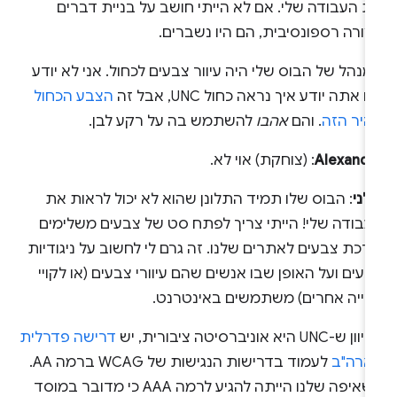
ת העבודה שלי. אם לא הייתי חושב על בניית דברים
ורה רספונסיבית, הם היו נשברים.
נהל של הבוס שלי היה עיוור צבעים לכחול. אני לא יודע
 אתה יודע איך נראה כחול UNC, אבל זה
הצבע הכחול
היר הזה
. והם
אהבו
להשתמש בה על רקע לבן.
Alexandr
: (צוחקת) אוי לא.
לני
: הבוס שלו תמיד התלונן שהוא לא יכול לראות את
עבודה שלי! הייתי צריך לפתח סט של צבעים משלימים
רכת צבעים לאתרים שלנו. זה גרם לי לחשוב על ניגודיות
עים ועל האופן שבו אנשים שהם עיוורי צבעים (או לקויי
אייה אחרים) משתמשים באינטרנט.
 ש-UNC היא אוניברסיטה ציבורית, יש
דרישה פדרלית
ארה"ב
לעמוד בדרישות הנגישות של WCAG ברמה AA.
השאיפה שלנו הייתה להגיע לרמה AAA כי מדובר במוסד