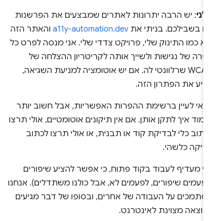
לני
: יש הרבה יתרונות לאתרים שמבצעים את הפרשנות
זו בשבילכם. בניתי את
a11y-automation.dev
והאתר הזה
א כמו התינוק שלי, פרויקט צדדי שלי. אני מנסה לפרט כל
פרה של נגישות ולשייך אותה לקריטריון ההצלחה של
WCAG שרלוונטי לה. אם יש אוטומציה למניעת השגיאה,
ציע את הפתרון הזה.
דאי לעיין ברשימת ההפרות האפשריות, אבל חשוב יותר
מוד איך לתקן אותן. אם אין תיקונים אוטומטיים, אולי תרצו
תוב כלי לבדיקת קוד או תבנית, או אולי תרצו לכתוב
דיקה כלשהי.
ני מעדיף לעבוד בקוד פתוח, כי אפשר להציע שיפורים
פעמים שיפורים, לפעמים לא, אבל כולנו משתדלים). אנחנו
סתמכים על העבודה של אחרים, ובסופו של דבר מגיעים
תוצאה מצוינת לאינטרנט.