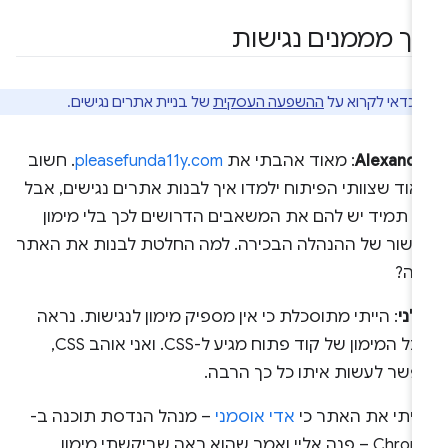
יך מממנים נגישות
כדאי לקרוא על
ההשפעה העסקית
של בניית אתרים נגישים.
Alexandr
: מאוד אהבתי את
pleasefunda11y.com
. חשוב
וד שצוותי הפיתוח ילמדו איך לבנות אתרים נגישים, אבל
א תמיד יש להם את המשאבים הדרושים לכך בלי מימון
אישור של ההנהלה הבכירה. למה החלטת לבנות את האתר
זה?
לני
: הייתי מתוסכלת כי אין מספיק מימון לנגישות. נראה
שכל המימון של קוד פתוח מגיע ל-CSS. ואני אוהב CSS,
פשר לעשות איתו כל כך הרבה.
ניתי את האתר כי
אדי אוסמני
– מנהל הנדסת תוכנה ב-
Chrome – פנה אליי ואמר שהוא ראה שביקשתי מימון