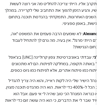
תקרב אליו. הייתי צריכה להחליט מה אני רוצה לעשות
שיו, והגיע הזמן להפוך את התחביב שלי לקריירה. במהלך
10 השנים האחרונות, התמקדתי בהנדסת תוכנה בתחום
גישות, באופן ספציפי.
Alexandr
: לא שומעים הרבה פעמים את המשפט "אה,
דם הייתי מרגל". אין בעיה. מה גרם לך להתחיל לעבוד
תחום הנגישות?
לני
: עבדתי באוניברסיטת צפון קרוליינה [UNC] בצ'אפל
יל באותה תקופה, במחלקה לפיתוח. הם לא מתכוונים
יתוח כמו פיתוח אתרים, אלא לפיתוח כמו גיוס כספים.
נהל הישיר שלי היה לקות ראייה, והוא היה צריך להגדיל
את הכל ל-400% כדי לראות. הוא היה מהנדס תוכנה מצוין.
א כנראה המנהל הכי טוב שהיה לי אי פעם. אבל הוא
יד שבר לי את הדברים, כי הוא היה עושה זום כדי לראות