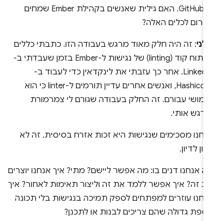
ב-GitHub. האם גילית שאנשים בקהילת Ember שמחים
תרום לכלים האלה?
לני
: זה היה חלק מאוד מרגש בעבודה הזו. כתבתי כללים
לניתוח קוד (linting) של נגישות ל-Ember בזמן שעבדתי ב-
LinkedIn. אחר כך עזבתי את לינקדאין כדי לעבוד ב-
Hashicorp, ואנשים אחרים עדיין תורמים ל-linter כי הוא
ימושי עבורם. זה החלק בעבודה שגורם לי צמרמורת
רגש אותי.
נחנו מסכימים שנגישות היא זכות אזרח בסיסית. זה לא
ון לדיון.
 אנחנו דנים בו: מה אפשר ליישם? מתי? איך אנחנו יוצרים
ת זה? איך אפשר ללמד את זה וליצור תאימות לאחור? איך
נחנו עוזרים למפתחים לספק תמיכה בנגישות בלי תכונה
ספת גדולה שהם צריכים לבנות או לתכנן?