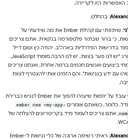
ת האפשרות הזו לקריירה.
Alexandr
: בהחלט.
לני
: שיתפתי עם קהילת Ember את מה שידעתי על
גישות, כי ברור שבתור פלטפורמה בנקאית, אתם צריכים
מוד בדרישות הפדרליות בארה"ב. יהודה כץ וטום דייל
אמרו: "יש לנו פער בצוות. יש לנו הרבה מומחי JavaScript,
מחי ביצועים ואנשים חכמים ברמה אחרת, ואנחנו צריכים
שהו עם ידע בנגישות". והם הזמינו אותי להצטרף לצוות
ליבה.
אני עובד על יוזמות שיעזרו להפוך את Ember לנגיש כברירת
חדל. כלומר, כשאתם אומרים
ember new <my-app-
name
, אתם צריכים לעמוד מיד בקריטריונים להצלחה של
WCAG
Alexandr
: ראיתי רשימה ארוכה של כלי נגישות ל-Ember