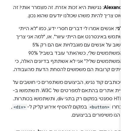
Alexandr
: נגישות היא זכות אזרח. זה מצמרר אותי! זה
וט צריך להיות משהו שכולנו יודעים שהוא נכון.
לני
: אנשים אמרו לי דברים חסרי ידע, כמו "לא הייתי
תמש באינטרנט אם הייתי עיוור". או, "למה אני צריך
לחשוב על אנשים עם מוגבלויות אם הם רק 5%
מהמשתמשים שלי, כשהאתר עובד בשביל 90%
המשתמשים שלי?" אני לא אשתתף בדיונים האלה, כי
עיתים קרובות הם משמשים להסחת הדעת מהעבודה.
שכותבים קוד נגיש, הביצועים משתפרים כי חושבים על
בניית אתרים בהתאם למפרטים של W3C. תשתמשו ב-
HTML סמנטי במקום רק בתגי div, ותשתמשו בכותרות.
בחרו
<button>
במקום להוסיף אירוע קליק ל-
<div>
,
יהנו משיפורים בביצועים.