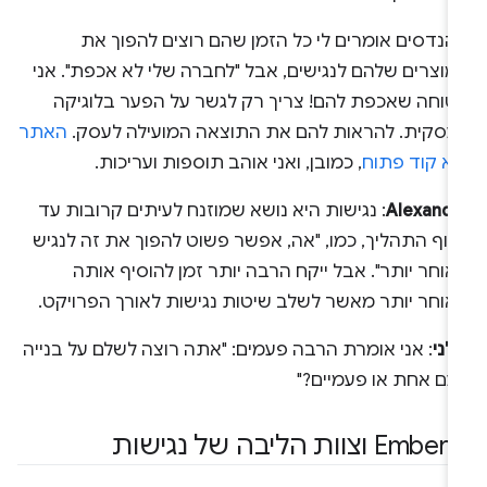
הנדסים אומרים לי כל הזמן שהם רוצים להפוך את
מוצרים שלהם לנגישים, אבל "לחברה שלי לא אכפת". אני
טוחה שאכפת להם! צריך רק לגשר על הפער בלוגיקה
עסקית. להראות להם את התוצאה המועילה לעסק.
האתר
וא קוד פתוח
, כמובן, ואני אוהב תוספות ועריכות.
Alexandr
: נגישות היא נושא שמוזנח לעיתים קרובות עד
סוף התהליך, כמו, "אה, אפשר פשוט להפוך את זה לנגיש
וחר יותר". אבל ייקח הרבה יותר זמן להוסיף אותה
אוחר יותר מאשר לשלב שיטות נגישות לאורך הפרויקט.
לני
: אני אומרת הרבה פעמים: "אתה רוצה לשלם על בנייה
עם אחת או פעמיים?"
בה של נגישות
.
‫Ember