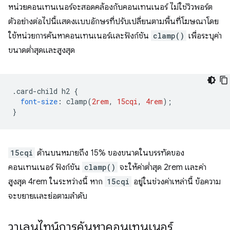
หน่วยคอนเทนเนอร์จะสอดคล้องกับคอนเทนเนอร์ ไม่ใช่วิวพอร์ต
ตัวอย่างต่อไปนี้แสดงแบบอักษรที่ปรับเปลี่ยนตามพื้นที่โฆษณาโดย
ใช้หน่วยการค้นหาคอนเทนเนอร์และฟังก์ชัน
clamp()
เพื่อระบุค่า
ขนาดต่ำสุดและสูงสุด
.
card-child h2 
{
font-size
:
 clamp
(
2rem
,
15cqi
,
4rem
);
}
15cqi
ด้านบนหมายถึง 15% ของขนาดในบรรทัดของ
คอนเทนเนอร์ ฟังก์ชัน
clamp()
จะให้ค่าต่ำสุด 2rem และค่า
สูงสุด 4rem ในระหว่างนี้ หาก
15cqi
อยู่ในช่วงค่าเหล่านี้ ข้อความ
จะขยายและย่อตามลำดับ
วาเลนไทน์การค้นหาคอนเทนเนอร์