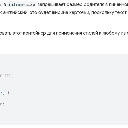
e
в
inline-size
запрашивает размер родителя в линейно
ак английский, это будет ширина карточки, поскольку текс
овать этот контейнер для применения стилей к любому из 
r
1
fr
;
px
)
{
r
;