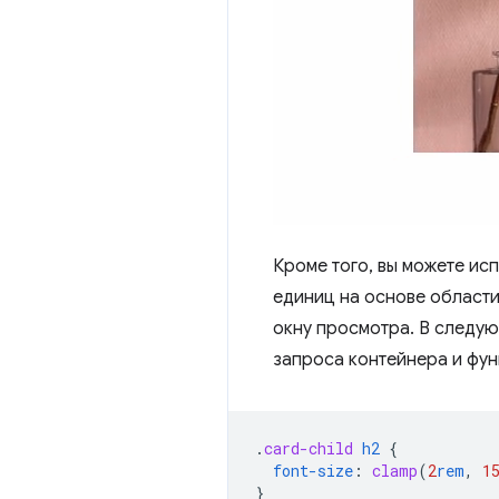
Кроме того, вы можете ис
единиц на основе области
окну просмотра. В следу
запроса контейнера и фу
.
card-child
h2
{
font-size
:
clamp
(
2
rem
,
1
}