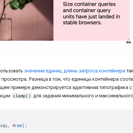
пользовать
значения единиц длины запроса контейнера
так
 просмотра. Разница в том, что единицы контейнера соотв
ющем примере демонстрируется адаптивная типографика с
нкции
clamp()
для задания минимального и максимального
5
cqi
,
4
rem
);