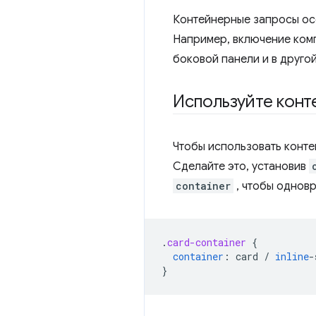
Контейнерные запросы ос
Например, включение ком
боковой панели и в друго
Используйте конт
Чтобы использовать конте
Сделайте это, установив
container
, чтобы одновр
.
card-container
{
container
:
card
/
inline
-
}