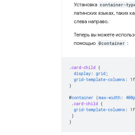
Установка
container-typ
латинских языках, таких к
слева направо.
Теперь вы можете использ
помощью
@container
:
.
card-child
{
display
:
grid
;
grid-template-columns
:
1
f
}
@
container
(
max-width
:
400
.
card-child
{
grid-template-columns
:
1
f
}
}