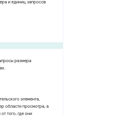
мера и единиц запросов
запросы размера
ах.
ельского элемента,
ер области просмотра, а
от того, где они