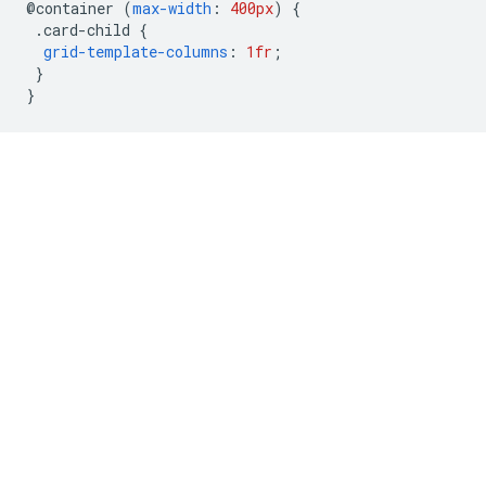
@
container 
(
max-width
:
400px
)
{
.
card-child 
{
grid-template-columns
:
1fr
;
}
}