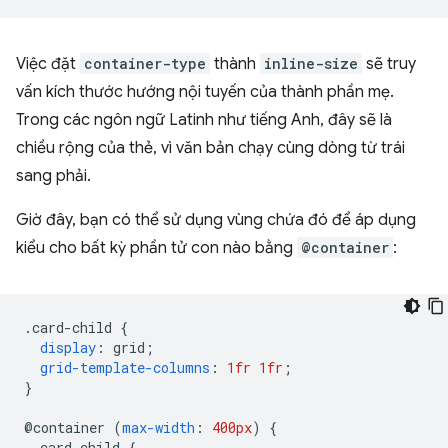
Việc đặt
container-type
thành
inline-size
sẽ truy
vấn kích thước hướng nội tuyến của thành phần mẹ.
Trong các ngôn ngữ Latinh như tiếng Anh, đây sẽ là
chiều rộng của thẻ, vì văn bản chạy cùng dòng từ trái
sang phải.
Giờ đây, bạn có thể sử dụng vùng chứa đó để áp dụng
kiểu cho bất kỳ phần tử con nào bằng
@container
:
.
card-child 
{
display
:
 grid
;
grid-template-columns
:
1fr
1fr
;
}
@
container 
(
max-width
:
400px
)
{
.
card-child 
{