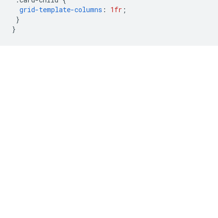
grid-template-columns
:
1fr
;
}
}