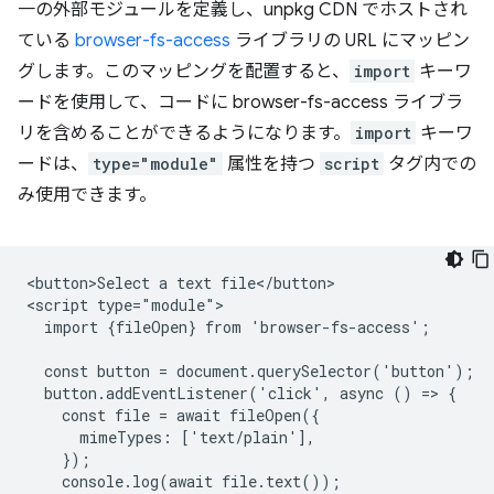
一の外部モジュールを定義し、unpkg CDN でホストされ
ている
browser-fs-access
ライブラリの URL にマッピン
グします。このマッピングを配置すると、
import
キーワ
ードを使用して、コードに browser-fs-access ライブラ
リを含めることができるようになります。
import
キーワ
ードは、
type="module"
属性を持つ
script
タグ内での
み使用できます。
<button>Select a text file</button>

<script type="module">

  import {fileOpen} from 'browser-fs-access';

  const button = document.querySelector('button');

  button.addEventListener('click', async () => {

    const file = await fileOpen({

      mimeTypes: ['text/plain'],

    });

    console.log(await file.text());
