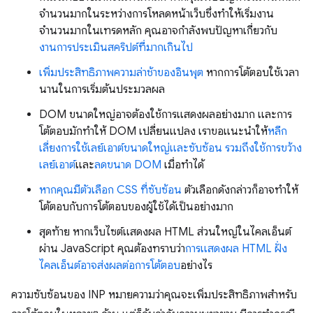
จำนวนมากในระหว่างการโหลดหน้าเว็บซึ่งทำให้เริ่มงาน
จำนวนมากในเทรดหลัก คุณอาจกำลังพบปัญหาเกี่ยวกับ
งานการประเมินสคริปต์ที่มากเกินไป
เพิ่มประสิทธิภาพความล่าช้าของอินพุต
หากการโต้ตอบใช้เวลา
นานในการเริ่มต้นประมวลผล
DOM ขนาดใหญ่อาจต้องใช้การแสดงผลอย่างมาก และการ
โต้ตอบมักทำให้ DOM เปลี่ยนแปลง เราขอแนะนำให้
หลีก
เลี่ยงการใช้เลย์เอาต์ขนาดใหญ่และซับซ้อน รวมถึงใช้การขว้าง
เลย์เอาต์
และ
ลดขนาด DOM
เมื่อทำได้
หากคุณมีตัวเลือก CSS ที่ซับซ้อน
ตัวเลือกดังกล่าวก็อาจทำให้
โต้ตอบกับการโต้ตอบของผู้ใช้ได้เป็นอย่างมาก
สุดท้าย หากเว็บไซต์แสดงผล HTML ส่วนใหญ่ในไคลเอ็นต์
ผ่าน JavaScript คุณต้องทราบว่า
การแสดงผล HTML ฝั่ง
ไคลเอ็นต์อาจส่งผลต่อการโต้ตอบ
อย่างไร
ความซับซ้อนของ INP หมายความว่าคุณจะเพิ่มประสิทธิภาพสำหรับ