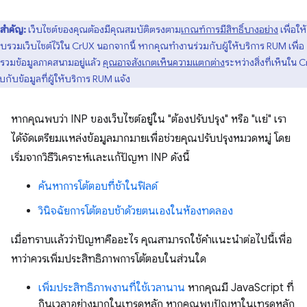
สำคัญ:
เว็บไซต์ของคุณต้องมีคุณสมบัติตรงตาม
เกณฑ์การมีสิทธิ์บางอย่าง
เพื่อให้
บรวมเว็บไซต์ไว้ใน CrUX นอกจากนี้ หากคุณทํางานร่วมกับผู้ให้บริการ RUM เพื่อ
รวมข้อมูลภาคสนามอยู่แล้ว
คุณอาจสังเกตเห็นความแตกต่าง
ระหว่างสิ่งที่เห็นใน 
บกับข้อมูลที่ผู้ให้บริการ RUM แจ้ง
หากคุณพบว่า INP ของเว็บไซต์อยู่ใน "ต้องปรับปรุง" หรือ "แย่" เรา
ได้จัดเตรียมแหล่งข้อมูลมากมายเพื่อช่วยคุณปรับปรุงหมวดหมู่ โดย
เริ่มจากวิธีวิเคราะห์และแก้ปัญหา INP ดังนี้
ค้นหาการโต้ตอบที่ช้าในฟิลด์
วินิจฉัยการโต้ตอบช้าด้วยตนเองในห้องทดลอง
เมื่อทราบแล้วว่าปัญหาคืออะไร คุณสามารถใช้คำแนะนำต่อไปนี้เพื่อ
หาว่าควรเพิ่มประสิทธิภาพการโต้ตอบในส่วนใด
เพิ่มประสิทธิภาพงานที่ใช้เวลานาน
หากคุณมี JavaScript ที่
กินเวลาอย่างมากในเทรดหลัก หากคุณพบปัญหาในเทรดหลัก