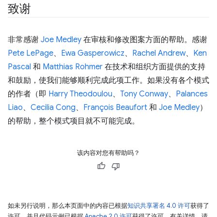
致谢
非常感谢
Joe Medley
在审核和修改图案方面的帮助。感谢
Pete LePage
、
Ewa Gasperowicz
、
Rachel Andrew
、
Ken
Pascal
和
Matthias Rohmer
在技术和组织方面提供的支持
和鼓励，使我们能够顺利完成此项工作。如果没有各个模式
的作者（即
Harry Theodoulou
、
Tony Conway
、
Palances
Liao
、
Cecilia Cong
、
François Beaufort
和
Joe Medley
）
的帮助，整个模式项目就不可能完成。
该内容对您有帮助吗？
如未另行说明，那么本页面中的内容已根据
知识共享署名 4.0 许可
获得了
许可，并且代码示例已根据
Apache 2.0 许可
获得了许可。有关详情，请