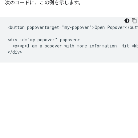
次のコードに、この例を示します。
<button popovertarget="my-popover">Open Popover</butt
<div id="my-popover" popover>

  <p><p>I am a popover with more information. Hit <kb