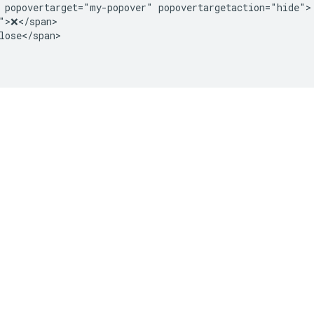
 popovertarget="my-popover" popovertargetaction="hide">

">❌</span>

lose</span>
