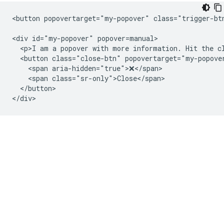
<button popovertarget="my-popover" class="trigger-btn
<div id="my-popover" popover=manual>

  <p>I am a popover with more information. Hit the cl
  <button class="close-btn" popovertarget="my-popover
    <span aria-hidden="true">❌</span>

    <span class="sr-only">Close</span>

  </button>
