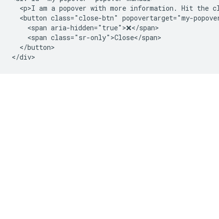
  <p>I am a popover with more information. Hit the cl
  <button class="close-btn" popovertarget="my-popover
    <span aria-hidden="true">❌</span>

    <span class="sr-only">Close</span>

  </button>
