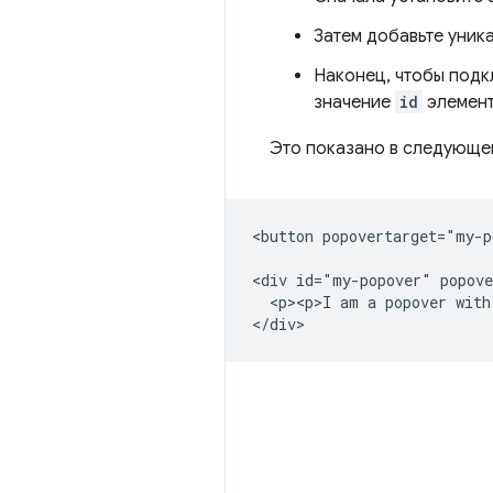
Затем добавьте уник
Наконец, чтобы подк
значение
id
элемент
Это показано в следующе
<button popovertarget="my-p
<div id="my-popover" popove
  <p><p>I am a popover with