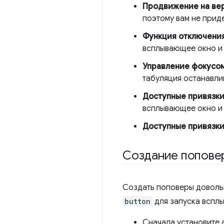
Продвижение на вер
поэтому вам не прид
Функция отключени
всплывающее окно и 
Управление фокусом
табуляция останавли
Доступные привязки
всплывающее окно и 
Доступные привязки
Создание попове
Создать поповеры довольн
button
для запуска всплы
Сначала установите 