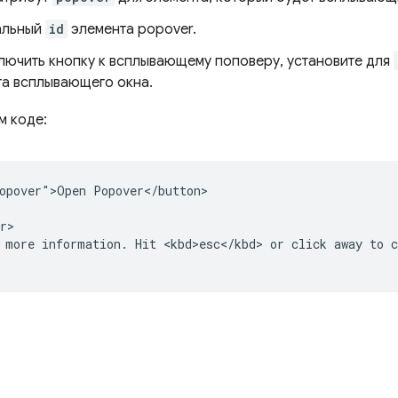
альный
id
элемента popover.
лючить кнопку к всплывающему поповеру, установите для
а всплывающего окна.
м коде:
opover">Open Popover</button>

r>

 more information. Hit <kbd>esc</kbd> or click away to c