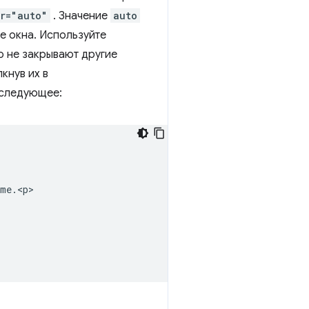
r="auto"
. Значение
auto
е окна. Используйте
ю не закрывают другие
кнув их в
 следующее:
me.<p>
