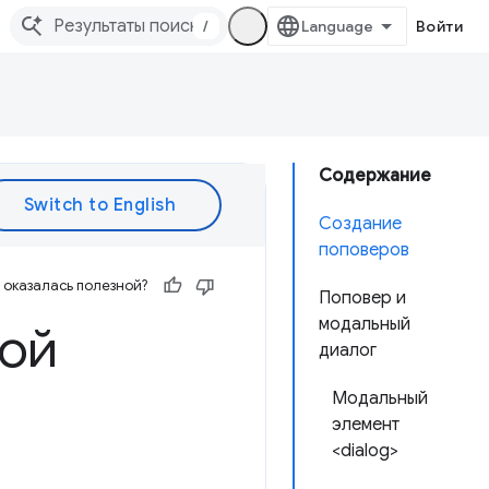
/
Войти
Содержание
Создание
поповеров
оказалась полезной?
Поповер и
модальный
вой
диалог
Модальный
элемент
<dialog>