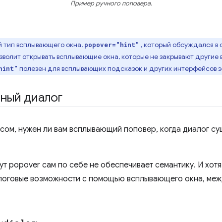
Пример ручного поповера.
 тип всплывающего окна,
, который обсуждался в 
popover="hint"
зволит открывать всплывающие окна, которые не закрывают другие 
полезен для всплывающих подсказок и других интерфейсов 
hint"
ный диалог
сом, нужен ли вам всплывающий поповер, когда диалог сущ
ут popover сам по себе не обеспечивает семантику. И хот
логовые возможности с помощью всплывающего окна, межд