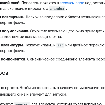
хний слой.
Поповеры появятся в
верхнем слое
над осталь
ется экспериментировать с
z-index
.
я освещения.
Щелчок за пределами области всплывающег
вернет фокус.
 по умолчанию.
Открытие всплывающего окна приводит к 
вается внутри всплывающего окна.
 клавиатуры.
Нажатие клавиши
esc
или двойное переклю
вернет фокус.
 компонентов.
Семантическое соединение элемента popov
ров
о просто. Чтобы использовать значения по умолчанию, все
вающего окна и элемент для запуска.
атрибут
popover
для элемента, который будет всплывающ