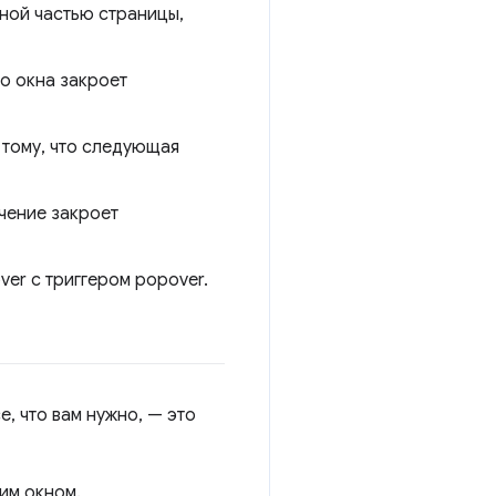
ной частью страницы,
о окна закроет
тому, что следующая
чение закроет
er с триггером popover.
, что вам нужно, — это
им окном.