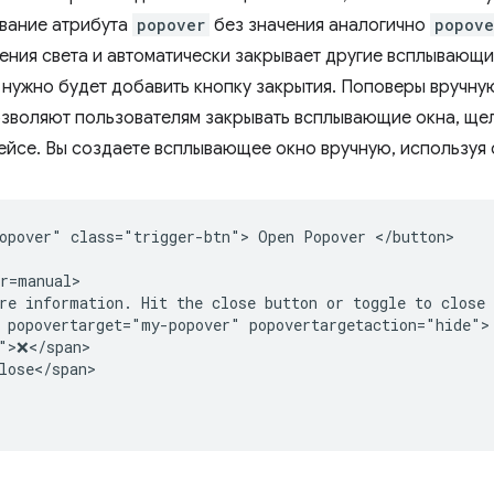
ование атрибута
popover
без значения аналогично
popove
ния света и автоматически закрывает другие всплывающи
м нужно будет добавить кнопку закрытия. Поповеры вручну
зволяют пользователям закрывать всплывающие окна, щел
ейсе. Вы создаете всплывающее окно вручную, используя
opover" class="trigger-btn"> Open Popover </button>

r=manual>

re information. Hit the close button or toggle to close 
 popovertarget="my-popover" popovertargetaction="hide">

">❌</span>

lose</span>
