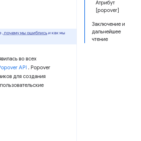
Атрибут
[popover]
Заключение и
дальнейшее
е
, почему мы ошиблись
и как мы
чтение
явилась во всех
Popover API
. Popover
чиков для создания
 пользовательские