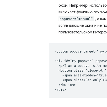
окон. Например, использ
включает функцию отключе
popover="manual"
, и ва
всплывающие окна и не по
пользовательском интерф
<button popovertarget="my-p
<div id="my-popover" popove
  <p>I am a popover with mo
  <button class="close-btn"
    <span aria-hidden="true
    <span class="sr-only">C
  </button>
