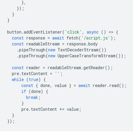
},
});
}
}
button
.
addEventListener
(
'click'
,
async
()
=
>
{
const
response
=
await
fetch
(
'/script.js'
);
const
readableStream
=
response
.
body
.
pipeThrough
(
new
TextDecoderStream
())
.
pipeThrough
(
new
UpperCaseTransformStream
());
const
reader
=
readableStream
.
getReader
();
pre
.
textContent
=
''
;
while
(
true
)
{
const
{
done
,
value
}
=
await
reader
.
read
();
if
(
done
)
{
break
;
}
pre
.
textContent
+=
value
;
}
});