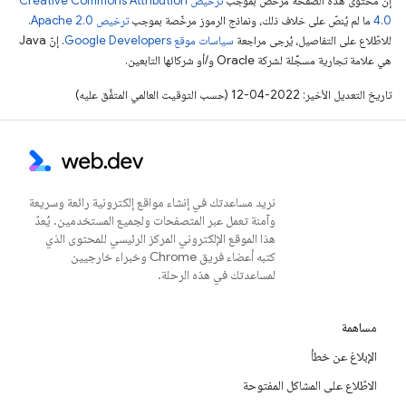
إنّ محتوى هذه الصفحة مرخّص بموجب
ترخيص Creative Commons Attribution
4.0‏
ما لم يُنصّ على خلاف ذلك، ونماذج الرموز مرخّصة بموجب
ترخيص Apache 2.0‏
.
للاطّلاع على التفاصيل، يُرجى مراجعة
سياسات موقع Google Developers‏
. إنّ Java
هي علامة تجارية مسجَّلة لشركة Oracle و/أو شركائها التابعين.
تاريخ التعديل الأخير: 2022-04-12 (حسب التوقيت العالمي المتفَّق عليه)
نريد مساعدتك في إنشاء مواقع إلكترونية رائعة وسريعة
وآمنة تعمل عبر المتصفحات ولجميع المستخدمين. يُعدّ
هذا الموقع الإلكتروني المركز الرئيسي للمحتوى الذي
كتبه أعضاء فريق Chrome وخبراء خارجيين
لمساعدتك في هذه الرحلة.
مساهمة
الإبلاغ عن خطأ
الاطّلاع على المشاكل المفتوحة