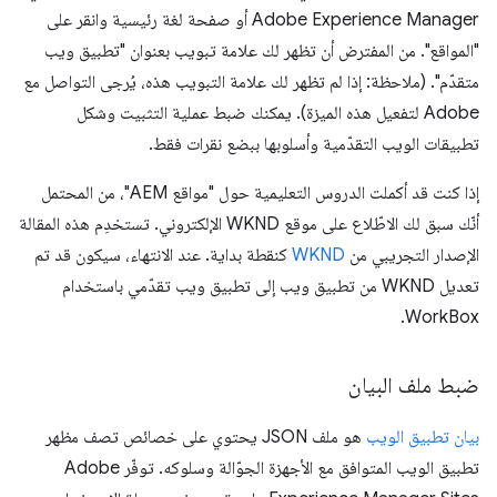
Adobe Experience Manager أو صفحة لغة رئيسية وانقر على
"المواقع". من المفترض أن تظهر لك علامة تبويب بعنوان "تطبيق ويب
متقدّم". (ملاحظة: إذا لم تظهر لك علامة التبويب هذه، يُرجى التواصل مع
Adobe لتفعيل هذه الميزة). يمكنك ضبط عملية التثبيت وشكل
تطبيقات الويب التقدّمية وأسلوبها ببضع نقرات فقط.
إذا كنت قد أكملت الدروس التعليمية حول "مواقع AEM"، من المحتمل
أنّك سبق لك الاطّلاع على موقع WKND الإلكتروني. تستخدِم هذه المقالة
الإصدار التجريبي من
WKND
كنقطة بداية. عند الانتهاء، سيكون قد تم
تعديل WKND من تطبيق ويب إلى تطبيق ويب تقدّمي باستخدام
WorkBox.
ضبط ملف البيان
بيان تطبيق الويب
هو ملف JSON يحتوي على خصائص تصف مظهر
تطبيق الويب المتوافق مع الأجهزة الجوّالة وسلوكه. توفّر Adobe