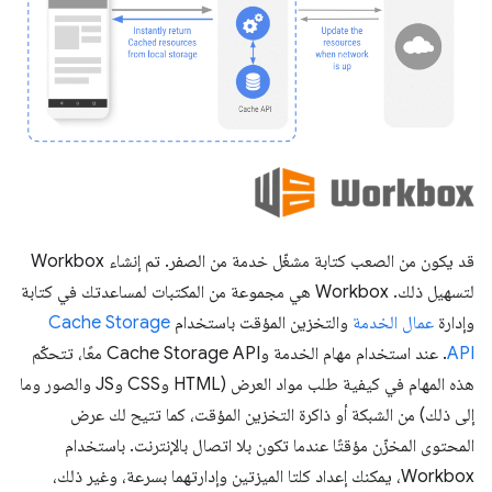
قد يكون من الصعب كتابة مشغّل خدمة من الصفر. تم إنشاء Workbox
لتسهيل ذلك. ‫Workbox هي مجموعة من المكتبات لمساعدتك في كتابة
وإدارة
عمال الخدمة
والتخزين المؤقت باستخدام
Cache Storage
API
. عند استخدام مهام الخدمة وCache Storage API معًا، تتحكّم
هذه المهام في كيفية طلب مواد العرض (HTML وCSS وJS والصور وما
إلى ذلك) من الشبكة أو ذاكرة التخزين المؤقت، كما تتيح لك عرض
المحتوى المخزّن مؤقتًا عندما تكون بلا اتصال بالإنترنت. باستخدام
Workbox، يمكنك إعداد كلتا الميزتين وإدارتهما بسرعة، وغير ذلك،