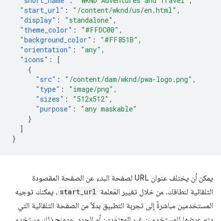
"short_name"
:
"WKND Adventures and Travel"
,
"start_url"
:
"/content/wknd/us/en.html"
,
"display"
:
"standalone"
,
"theme_color"
:
"#FFDC00"
,
"background_color"
:
"#FF851B"
,
"orientation"
:
"any"
,
"icons"
:
[
{
"src"
:
"/content/dam/wknd/pwa-logo.png"
,
"type"
:
"image/png"
,
"sizes"
:
"512x512"
,
"purpose"
:
"any maskable"
}
]
}
يمكن أن يختلف عنوان URL لصفحة البدء عن الصفحة المقصودة
التلقائية لنطاقك. من خلال تغيير المَعلمة
start_url
، يمكنك توجيه
المستخدمين مباشرةً إلى تجربة التطبيق بدلاً من الصفحة التلقائية التي
يتم عرضها للمستخدمين غير المعتمَدين أو الجدد. ويمنح ذلك مستخدمي