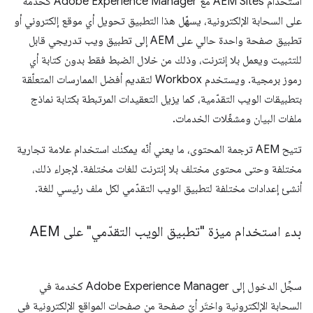
استخدام AEM Sites مع Adobe Experience Manager كخدمة
على السحابة الإلكترونية، يسهّل هذا التطبيق تحويل أي موقع إلكتروني أو
تطبيق صفحة واحدة حالي على AEM إلى تطبيق ويب تدريجي قابل
للتثبيت ويعمل بلا إنترنت، وذلك من خلال الضبط فقط بدون كتابة أي
رموز برمجية. ويستخدم Workbox لتقديم أفضل الممارسات المتعلّقة
بتطبيقات الويب التقدّمية، كما يزيل التعقيدات المرتبطة بكتابة نماذج
ملفات البيان ومشغّلات الخدمات.
تتيح AEM ترجمة المحتوى، ما يعني أنّه يمكنك استخدام علامة تجارية
مختلفة وحتى محتوى مختلف بلا إنترنت للغات مختلفة. لإجراء ذلك،
أنشئ إعدادات مختلفة لتطبيق الويب التقدّمي لكل ملف رئيسي للغة.
بدء استخدام ميزة "تطبيق الويب التقدّمي" على AEM
سجِّل الدخول إلى Adobe Experience Manager كخدمة في
السحابة الإلكترونية واختَر أيّ صفحة من صفحات المواقع الإلكترونية في