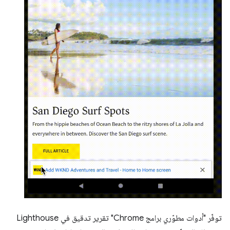
توفّر "أدوات مطوّري برامج Chrome" تقرير تدقيق في Lighthouse