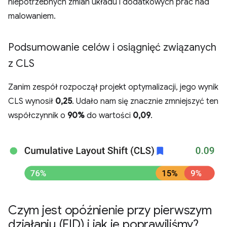
niepotrzebnych zmian układu i dodatkowych prac nad
malowaniem.
Podsumowanie celów i osiągnięć związanych
z CLS
Zanim zespół rozpoczął projekt optymalizacji, jego wynik
CLS wynosił
0,25
. Udało nam się znacznie zmniejszyć ten
współczynnik o
90%
do wartości
0,09
.
Czym jest opóźnienie przy pierwszym
działaniu (FID) i jak je poprawiliśmy?