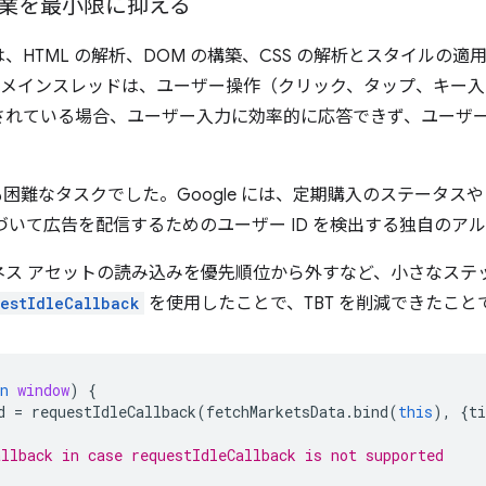
業を最小限に抑える
TML の解析、DOM の構築、CSS の解析とスタイルの適用、Ja
。メインスレッドは、ユーザー操作（クリック、タップ、キー入
されている場合、ユーザー入力に効率的に応答できず、ユーザー
最も困難なタスクでした。Google には、定期購入のステータスや
づいて広告を配信するためのユーザー ID を検出する独自のア
ス アセットの読み込みを優先順位から外すなど、小さなステッ
estIdleCallback
を使用したことで、TBT を削減できたこと
n
window
)
{
d
=
requestIdleCallback
(
fetchMarketsData
.
bind
(
this
),
{
t
allback in case requestIdleCallback is not supported