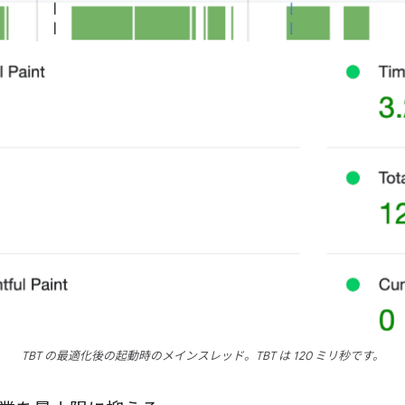
TBT の最適化後の起動時のメインスレッド。TBT は 120 ミリ秒です。