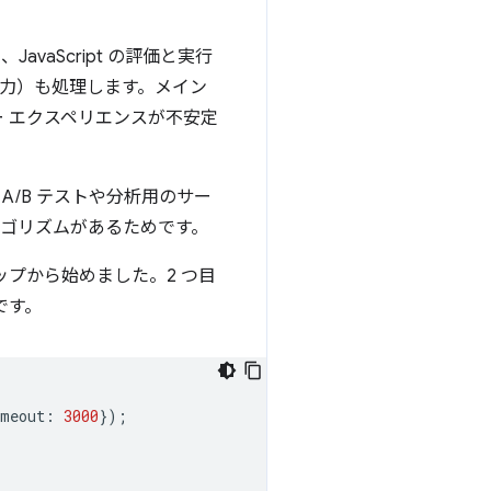
vaScript の評価と実行
力）も処理します。メイン
 エクスペリエンスが不安定
 A/B テストや分析用のサー
ルゴリズムがあるためです。
プから始めました。2 つ目
です。
imeout
:
3000
});