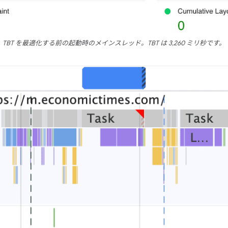
TBT を最適化する前の起動時のメインスレッド。TBT は 3,260 ミリ秒です。