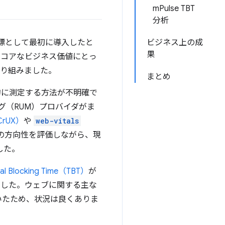
mPulse TBT
分析
用版の指標として最初に導入したと
ビジネス上の成
果
とがコアなビジネス価値にとっ
に取り組みました。
まとめ
的に測定する方法が不明確で
グ（RUM）プロバイダがま
rUX）
や
web-vitals
今後の方向性を評価しながら、現
した。
tal Blocking Time（TBT）
が
ました。ウェブに関する主な
ていたため、状況は良くありま