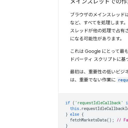
メインスレッドでの作
ブラウザのメインスレッドは、H
など、すべてを処理します
スレッドが他の処理で占有
になる可能性があります。
これは Google にとって
ドパーティ スクリプトに基
最初は、重要性の低いビジネ
は、重要でない作業に
requ
if
(
'requestIdleCallback'
i
this
.
requestIdleCallbackI
}
else
{
fetchMarketsData
();
// F
}