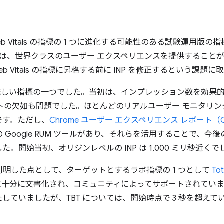
ore Web Vitals の指標の 1 つに進化する可能性のある試験運
es チームは、世界クラスのユーザー エクスペリエンスを提供するこ
eb Vitals の指標に昇格する前に INP を修正するという課題
が難しい指標の一つでした。当初は、インプレッション数を効果
トの欠如も問題でした。ほとんどのリアルユーザー モニタリン
です。ただし、
Chrome ユーザー エクスペリエンス レポート（C
の Google RUM ツールがあり、それらを活用することで、
。開始当初、オリジンレベルの INP は 1,000 ミリ秒近くで
に判明した点として、ターゲットとするラボ指標の 1 つとして
To
でに十分に文書化され、コミュニティによってサポートされてい
していましたが、TBT については、開始時点で 3 秒を超え