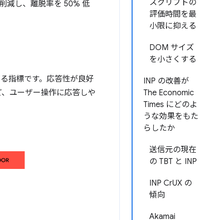
スクリプトの
 倍近く削減し、離脱率を 50% 低
評価時間を最
小限に抑える
DOM サイズ
を小さくする
る指標です。応答性が良好
INP の改善が
ど、ユーザー操作に応答しや
The Economic
Times にどのよ
うな効果をもた
らしたか
送信元の現在
の TBT と INP
INP CrUX の
傾向
Akamai