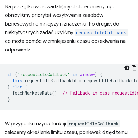
Na początku wprowadziliśmy drobne zmiany, np.
obniżyliśmy priorytet wczytywania zasobów
biznesowych o mniejszym znaczeniu. Po drugie, do
niekrytycznych zadań użyliśmy
requestIdleCallback
,
co może pomóc w zmniejszeniu czasu oczekiwania na
odpowiedź.
if
(
'requestIdleCallback'
in
window
)
{
this
.
requestIdleCallbackId
=
requestIdleCallback
(
f
}
else
{
fetchMarketsData
();
// Fallback in case requestIdl
}
W przypadku użycia funkcji
requestIdleCallback
zalecamy określenie limitu czasu, ponieważ dzięki temu,