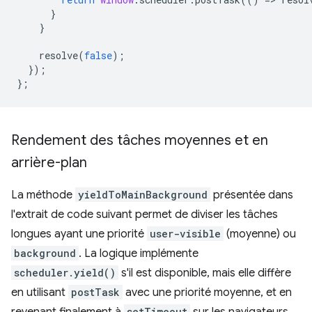
}
}
resolve
(
false
);
});
};
Rendement des tâches moyennes et en
arrière-plan
La méthode
yieldToMainBackground
présentée dans
l'extrait de code suivant permet de diviser les tâches
longues ayant une priorité
user-visible
(moyenne) ou
background
. La logique implémente
scheduler.yield()
s'il est disponible, mais elle diffère
en utilisant
postTask
avec une priorité moyenne, et en
revenant finalement à
setTimeout
sur les navigateurs