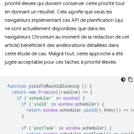
priorité élevée qui doivent conserver cette priorité tout
en donnant un résultat. Cela
signifie
que seuls les
navigateurs implémentant ces API de planification (qui
ne sont actuellement disponibles que dans les
navigateurs Chromium au moment de la rédaction de cet
article) bénéficient des améliorations détaillées dans
cette étude de cas. Malgré tout, cette approche a été
jugée acceptable pour ces tâches à priorité élevée.
function
yieldToMainUiBlocking
()
{
return
new
Promise
((
resolve
)
=
>
{
if
(
'scheduler'
in
window
)
{
if
(
'yield'
in
window
.
scheduler
)
{
return
window
.
scheduler
.
yield
().
then
(()
=
>
r
}
if
(
'postTask'
in
window
.
scheduler
)
{
return
window
.
scheduler
.
postTask
(()
=
>
resol