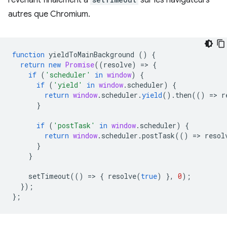
autres que Chromium.
function
yieldToMainBackground
()
{
return
new
Promise
((
resolve
)
=
>
{
if
(
'scheduler'
in
window
)
{
if
(
'yield'
in
window
.
scheduler
)
{
return
window
.
scheduler
.
yield
().
then
(()
=
>
r
}
if
(
'postTask'
in
window
.
scheduler
)
{
return
window
.
scheduler
.
postTask
(()
=
>
resol
}
}
setTimeout
(()
=
>
{
resolve
(
true
)
},
0
);
});
};