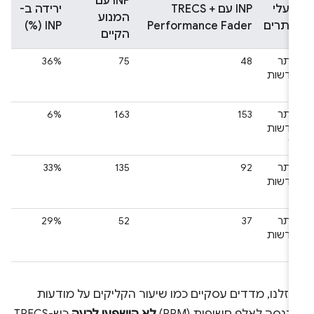
‫INP עם
בעלי
‫INP עם TRECS +
ירידה ב-
המנוע
אתרים
Performance Fader
INP (%)
הקיים
אתר
48
75
36%
חדשות
א'
אתר
153
163
6%
חדשות
ב'
אתר
92
135
33%
חדשות
ג'
אתר
37
52
29%
חדשות
ד'
זלנו, מדדים עסקיים כמו שיעור הקליקים על מודעות
כנסה לאלף חשיפות (RPM)
לא הושפעו לרעה
כש-TRECS