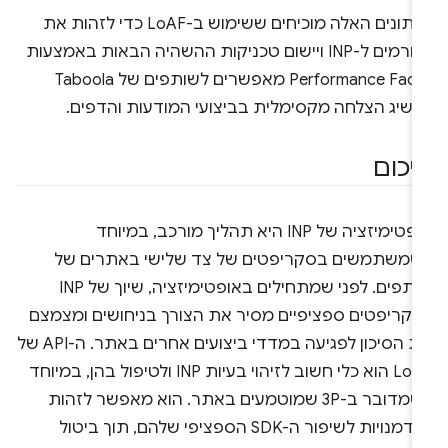
הנתונים האלה מוכיחים ששימוש ב-LoAF כדי לזהות את
הגורמים ל-INP ויישום טכניקות ההשהיה הבאות באמצעות
Performance Fader מאפשרים לשותפים של Taboola
השיג הצלחה מקסימלית בביצועי המודעות והדפים.
יכום
אופטימיזציה של INP היא תהליך מורכב, במיוחד
שמשתמשים בסקריפטים של צד שלישי באתרים של
שותפים. לפני שמתחילים באופטימיזציה, שיוך של INP
סקריפטים ספציפיים מסיר את הצורך בניחושים ומצמצם
את הסיכון לפגיעה במדדי ביצועים אחרים באתר. ה-API של
LoAF הוא כלי חשוב לזיהוי בעיות INP ולטיפול בהן, במיוחד
כשמדובר ב-3P שמוטמעים באתר. הוא מאפשר לזהות
הזדמנויות לשיפור ה-SDK הספציפי שלהם, תוך ביטול