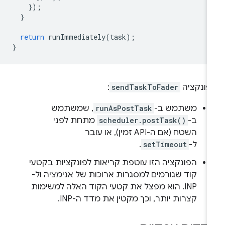
});
}
return
runImmediately
(
task
);
}
פונקציה
sendTaskToFader
:
משתמש ב-
runAsPostTask
, שמשתמש
ב-
scheduler.postTask()
מתחת לפני
השטח (אם ה-API זמין), או עובר
ל-
setTimeout
.
הפונקציה הזו עוטפת קריאות לפונקציות בקטעי
קוד שגורמים למסגרות ארוכות של אנימציה ול-
INP. הוא מפצל את קטעי הקוד האלה למשימות
קצרות יותר, וכך מקטין את מדד ה-INP.