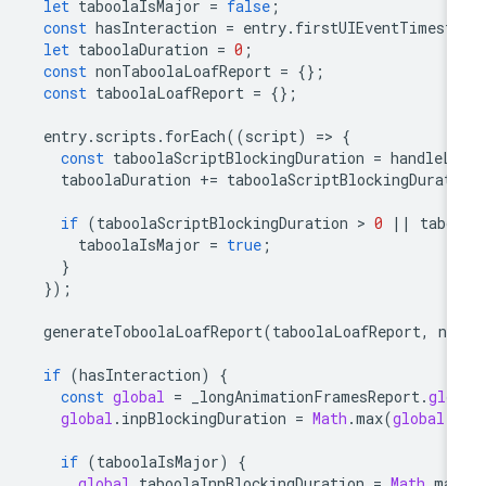
let
taboolaIsMajor
=
false
;
const
hasInteraction
=
entry
.
firstUIEventTimest
let
taboolaDuration
=
0
;
const
nonTaboolaLoafReport
=
{};
const
taboolaLoafReport
=
{};
entry
.
scripts
.
forEach
((
script
)
=
>
{
const
taboolaScriptBlockingDuration
=
handleL
taboolaDuration
+=
taboolaScriptBlockingDurat
if
(
taboolaScriptBlockingDuration
 > 
0
||
tabo
taboolaIsMajor
=
true
;
}
});
generateToboolaLoafReport
(
taboolaLoafReport
,
no
if
(
hasInteraction
)
{
const
global
=
_longAnimationFramesReport
.
glo
global
.
inpBlockingDuration
=
Math
.
max
(
global
.
if
(
taboolaIsMajor
)
{
global
.
taboolaInpBlockingDuration
=
Math
.
ma