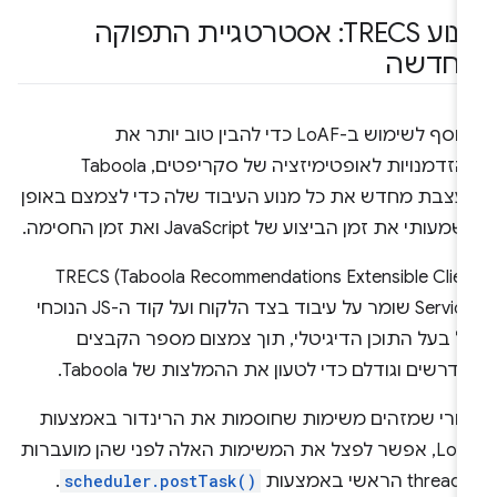
מנוע TRECS: אסטרטגיית התפוקה
חדשה
בנוסף לשימוש ב-LoAF כדי להבין טוב יותר את
ההזדמנויות לאופטימיזציה של סקריפטים, Taboola
עצבת מחדש את כל מנוע העיבוד שלה כדי לצמצם באופן
מעותי את זמן הביצוע של JavaScript ואת זמן החסימה.
‫TRECS (Taboola Recommendations Extensible Clie
Service) שומר על עיבוד בצד הלקוח ועל קוד ה-JS הנוכחי
ל בעל התוכן הדיגיטלי, תוך צמצום מספר הקבצים
דרשים וגודלם כדי לטעון את ההמלצות של Taboola.
חרי שמזהים משימות שחוסמות את הרינדור באמצעות
LoAF, אפשר לפצל את המשימות האלה לפני שהן מועברות
אשי באמצעות
scheduler.postTask()
.