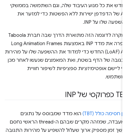
חדש את כל מנוע העיבוד שלה, וגם השתמשה בממשקי
API של הדפדפן ישירות ללא הפשטות כדי למזער את
שפעה שלו על INP.
במקרה לדוגמה הזה מתוארת הדרך שבה חברת Taboola
שיפרה את מדד INP באמצעות Long Animation Frames
(LoAF) API החדש כדי למדוד את ההשפעה שלו על מהירות
תגובה של הדף בשטח, ואת המאמצים שנעשו לאחר מכן
י ליישם אופטימיזציות ספציפיות לשיפור חוויית
משתמש.
כפרוקסי של INP
ן חסימה כולל (TBT)
הוא מדד שמבוסס על נתונים
ממעבדה, שמזהה מקרים שבהם ה-thread הראשי נחסם
משך זמן מספיק ארוך שעלול להשפיע על מהירות התגובה