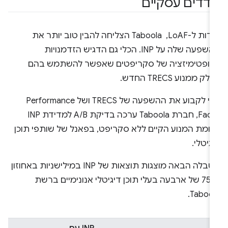
דדים עסקיים
הודות ל-LoAF, ‏ Taboola הצליחה להבין טוב יותר את
ההשפעה שלה על INP. הכלי גם הדגיש הזדמנויות
אופטימיזציה של סקריפטים שאפשר להשתמש בהם
לק ממנוע TRECS החדש.
כדי לקבוע את ההשפעה של TRECS ושל Performance
Fader, חברת Taboola ערכה בדיקת A/B למדידת INP
עומת המנוע הקיים ללא סקריפט, בפאנל של שותפי תוכן
גיטלי.
בטבלה הבאה מוצגות תוצאות של INP במילישניות באחוזון
ה-75 של ארבעה בעלי תוכן דיגיטלי אנונימיים ברשת
Tabool