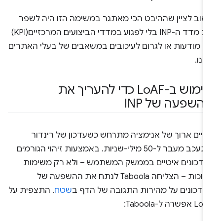
שוב לציין שההיבט הכי מאתגר במשימה הזו היה לשפר
את מדד ה-INP בלי לפגוע במדדי הביצועים המרכזיים(KPI)
ל מודעות או לגרום לעיכובים במשאבים של בעלי האתרים
נו.
ימוש ב-Lo
AF כדי להעריך את
השפעה של INP
ריים ארוך של אנימציה מתרחש כשעדכון של רינדור
מתעכב מעבר ל-50 מילי-שניות. באמצעות זיהוי הגורמים
עדכונים איטיים בממשק המשתמש – ולא רק משימות
ארוכות – הצליחה Taboola לנתח את ההשפעה של
עדכונים על מהירות התגובה של הדף ב
שטח
. התצפית על
אפשרה ל-Taboola: