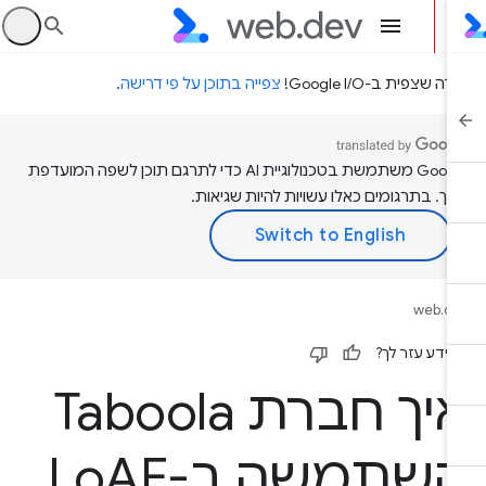
היכ
דה שצפית ב-Google I/O!
צפייה בתוכן על פי דרישה
.
‫Google משתמשת בטכנולוגיית AI כדי לתרגם תוכן לשפה המועדפת
יך. בתרגומים כאלו עשויות להיות שגיאות.
web.d
ידע עזר לך?
איך חברת Taboola
שתמשה ב-Lo
AF