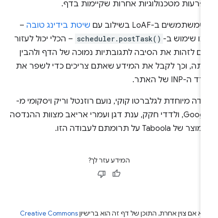
פרעות מטכנולוגיות אחרות שקיימות בדף.
משתמשים ב-LoAF בשילוב עם
שיטת בידינג טובה
–
מו שימוש ב-
scheduler.postTask()
– הכלי יכול לעזור
כם לזהות את הסיבה לתגובתיות נמוכה של הדף ולהבין
ותה, וכך לקבל את המידע שאתם צריכים כדי לשפר את
 ה-INP של האתר.
דה מיוחדת לגלברטו קוקי, נועם רוזנטל וריק ויסקומי מ-
Google, ולדדי חקק, ענת דגן ועמרי אריאב מצוות ההנדסה
צר של Taboola על תרומתם לעבודה הזו.
המידע עזר לך?
א אם צוין אחרת, התוכן של דף זה הוא ברישיון
Creative Commons