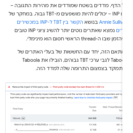
ל הדף. מדדים בשטח שמודדים את מהירות התגובה –
ם להיות מושפעים מ-TBT גבוה. במחקר של
Annie Sulliv
בנושא
הקשר בין TBT ל-INP במכשירים
ידים
נמצא שאתרים נוטים יותר להשיג ציוני INP טובים
מן שבו ה-thread הראשי חסום הוא מינימלי.
מתאם הזה, יחד עם החששות של בעלי האתרים של
Taboola לגבי ערכי TBT גבוהים, הובילו את Taboola
התמקד בצמצום התרומה שלה למדד הזה.