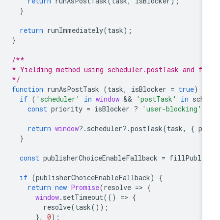
return
runAsPostTask
(
task
,
isBlocker
);
}
return
runImmediately
(
task
);
}
/**
* Yielding method using scheduler.postTask and fa
*/
function
runAsPostTask
(
task
,
isBlocker
=
true
)
{
if
(
'scheduler'
in
window
 && 
'postTask'
in
sche
const
priority
=
isBlocker
?
'user-blocking'
:
return
window
?
.
scheduler
?
.
postTask
(
task
,
{
pr
}
const
publisherChoiceEnableFallback
=
fillPubli
if
(
publisherChoiceEnableFallback
)
{
return
new
Promise
(
resolve
=
>
{
window
.
setTimeout
(()
=
>
{
resolve
(
task
());
},
0
);