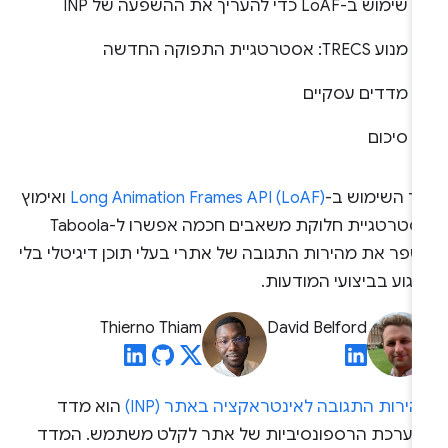
שימוש ב-LoAF כדי להעריך את ההשפעה של INP
מנוע TRECS: אסטרטגיית התפוקה החדשה
מדדים עסקיים
סיכום
יך השימוש ב-
Long Animation Frames API (LoAF)
ואימוץ
אסטרטגיית חלוקת משאבים חכמה אפשרו ל-Taboola
שפר את מהירות התגובה של אתרי בעלי תוכן דיגיטלי בלי
גוע בביצועי המודעות.
Thierno Thiam
David Belford
ירות התגובה לאינטראקציה באתר (INP)
הוא מדד
הערכת הרספונסיביות של אתר לקלט משתמש. המדד