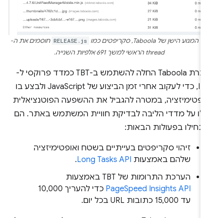
 המנוע הישן של Taboola, סקריפטים כמו
RELEASE.js
חוסמים את ה-
thread הראשי למשך 691 אלפיות השנייה.
חברת Taboola החלה להשתמש ב-TBT כמדד פרוקסי ל-
INP, כדי לעקוב אחרי זמן הביצוע של JavaScript ולבצע בו
ופטימיזציה, במטרה להגביל את ההשפעה הפוטנציאלית
לו על מדדי הליבה לבדיקת חוויית המשתמש באתר. הם
תחילו בפעולות הבאות:
זיהוי סקריפטים בעייתיים בשטח ואופטימיזציה
שלהם באמצעות
Long Tasks API
.
הערכת התרומות של TBT באמצעות
PageSpeed Insights API
כדי להעריך 10,000
עד 15,000 כתובות URL בכל יום.