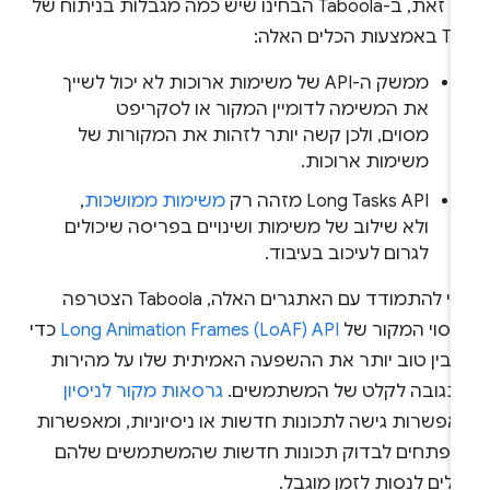
עם זאת, ב-Taboola הבחינו שיש כמה מגבלות בניתוח של
צעות הכלים האלה:
ממשק ה-API של משימות ארוכות לא יכול לשייך
את המשימה לדומיין המקור או לסקריפט
מסוים, ולכן קשה יותר לזהות את המקורות של
משימות ארוכות.
‫Long Tasks API מזהה רק
משימות ממושכות
,
ולא שילוב של משימות ושינויים בפריסה שיכולים
לגרום לעיכוב בעיבוד.
כדי להתמודד עם האתגרים האלה, Taboola הצטרפה
ניסוי המקור של
Long Animation Frames (LoAF) API
כדי
הבין טוב יותר את ההשפעה האמיתית שלו על מהירות
תגובה לקלט של המשתמשים.
גרסאות מקור לניסיון
אפשרות גישה לתכונות חדשות או ניסיוניות, ומאפשרות
מפתחים לבדוק תכונות חדשות שהמשתמשים שלהם
ולים לנסות לזמן מוגבל.