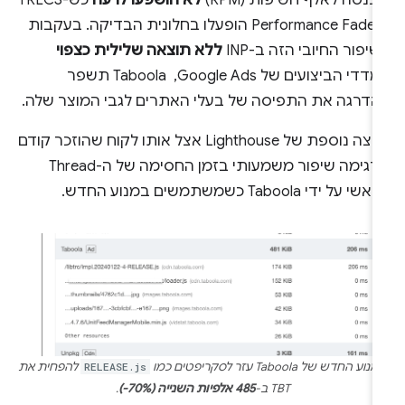
ו-Performance Fader הופעלו בחלונית הבדיקה. בעקבות
יפור החיובי הזה ב-INP
ללא תוצאה שלילית כצפוי
במדדי הביצועים של Google Ads, ‏ Taboola תשפר
הדרגה את התפיסה של בעלי האתרים לגבי המוצר שלה.
הרצה נוספת של Lighthouse אצל אותו לקוח שהוזכר קודם
מדגימה שיפור משמעותי בזמן החסימה של ה-Thread
י על ידי Taboola כשמשתמשים במנוע החדש.
נוע החדש של Taboola עזר לסקריפטים כמו
RELEASE.js
להפחית את
TBT ב-
485 אלפיות השנייה (‎-70%)
.