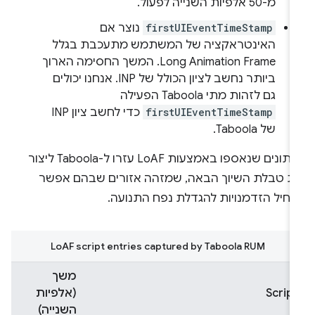
מ-50 אלפיות השנייה לפעול.
firstUIEventTimeStamp
נוצר אם
האינטראקציה של המשתמש מתעכבת בגלל
Long Animation Frame. המשך החסימה הארוך
ביותר נחשב לציון הכולל של INP. אנחנו יכולים
גם לזהות מתי Taboola הפעילה
firstUIEventTimeStamp
כדי לחשב ציון INP
של Taboola.
הנתונים שנאספו באמצעות LoAF עזרו ל-Taboola ליצור
ת טבלת השיוך הבאה, שמזהה אזורים שבהם אפשר
החיל הזדמנויות להגדלת נפח התנועה.
LoAF script entries captured by Taboola RUM
משך
Script
(אלפיות
השנייה)