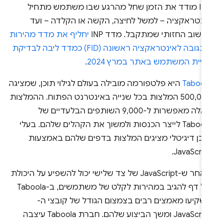
INP מודד את הזמן שחל מהרגע שבו משתמש מתחיל
ינטראקציה – למשל לחיצה, הקשה או הקלדה – ועד
שוב החזותי שמתקבל. מדד INP
יחליף את מדד מהירות
התגובה לאינטראקציה ראשונה (FID) כמדד ליבה לבדיקת
ויית המשתמש באתר במרץ 2024
.
Tabool
היא פלטפורמה מובילה בעולם לגילוי תוכן, שמציגה
500,000 המלצות בכל שנייה באינטרנט הפתוח. ההמלצות
האלה מאפשרות ל-9,000 השותפים הבלעדיים של
Taboola לייצר הכנסות ולמשוך את הקהלים שלהם. בעלי
וכן דיגיטלי מציגים המלצות בדפים שלהם באמצעות
JavaScrip
מאחר ש-JavaScript של צד שלישי יכול להשפיע על היכולת
של דף להגיב במהירות לקלט של משתמשים, ב-Taboola
שקיעו מאמצים רבים בצמצום הגודל של קובצי ה-
JavaScript ומשך הביצוע שלהם. חברת Taboola עיצבה