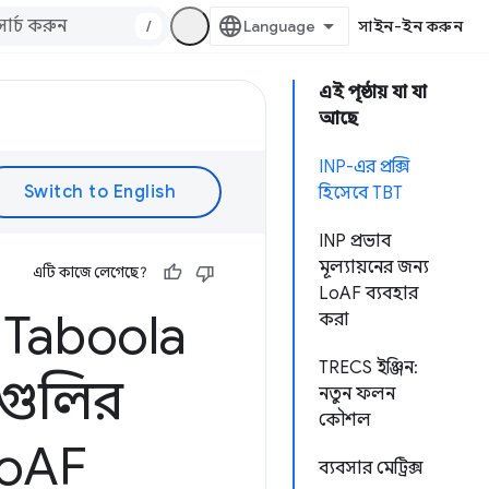
/
সাইন-ইন করুন
এই পৃষ্ঠায় যা যা
আছে
INP-এর প্রক্সি
হিসেবে TBT
INP প্রভাব
মূল্যায়নের জন্য
এটি কাজে লেগেছে?
LoAF ব্যবহার
রী Taboola
করা
TRECS ইঞ্জিন:
টগুলির
নতুন ফলন
কৌশল
Lo
AF
ব্যবসার মেট্রিক্স