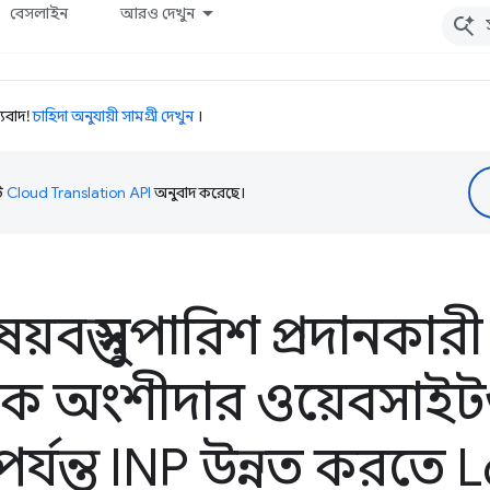
বেসলাইন
আরও দেখুন
যবাদ!
চাহিদা অনুযায়ী সামগ্রী দেখুন
।
টি
Cloud Translation API
অনুবাদ করেছে।
য়বস্তু সুপারিশ প্রদানকা
শক অংশীদার ওয়েবসাই
র্যন্ত INP উন্নত করতে 