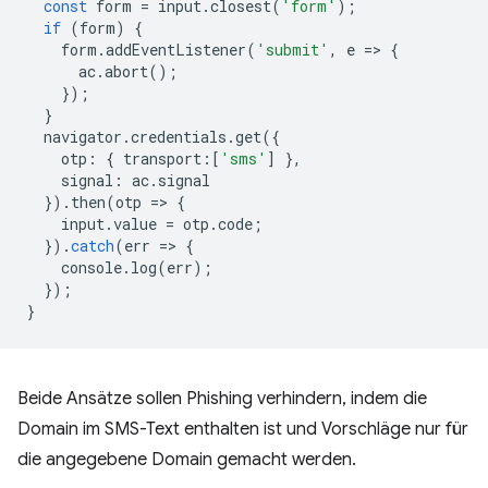
const
form
=
input
.
closest
(
'form'
);
if
(
form
)
{
form
.
addEventListener
(
'submit'
,
e
=
>
{
ac
.
abort
();
});
}
navigator
.
credentials
.
get
({
otp
:
{
transport
:
[
'sms'
]
},
signal
:
ac
.
signal
}).
then
(
otp
=
>
{
input
.
value
=
otp
.
code
;
}).
catch
(
err
=
>
{
console
.
log
(
err
);
});
}
Beide Ansätze sollen Phishing verhindern, indem die
Domain im SMS-Text enthalten ist und Vorschläge nur für
die angegebene Domain gemacht werden.