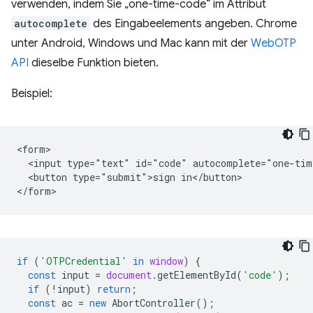
verwenden, indem Sie „one-time-code“ im Attribut
autocomplete
des Eingabeelements angeben. Chrome
unter Android, Windows und Mac kann mit der
WebOTP
API
dieselbe Funktion bieten.
Beispiel:
<form>

  <input type="text" id="code" autocomplete="one-time
  <button type="submit">sign in</button>

if
(
'OTPCredential'
in
window
)
{
const
input
=
document
.
getElementById
(
'code'
);
if
(
!
input
)
return
;
const
ac
=
new
AbortController
();