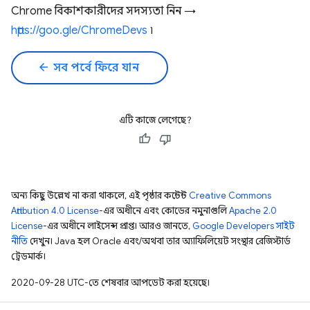
Chrome বিকাশকারীদের সদস্যতা নিন →
https://goo.gle/ChromeDevs
৷
arrow_back
সব পর্বে ফিরে যান
এটি কাজে লেগেছে?
অন্য কিছু উল্লেখ না করা থাকলে, এই পৃষ্ঠার কন্টেন্ট
Creative Commons
Attribution 4.0 License
-এর অধীনে এবং কোডের নমুনাগুলি
Apache 2.0
License
-এর অধীনে লাইসেন্স প্রাপ্ত। আরও জানতে,
Google Developers সাইট
নীতি
দেখুন। Java হল Oracle এবং/অথবা তার অ্যাফিলিয়েট সংস্থার রেজিস্টার্ড
ট্রেডমার্ক।
2020-09-28 UTC-তে শেষবার আপডেট করা হয়েছে।