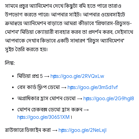
সামনে প্রচুর অ্যানিমেশন দেখে কিছুটা বমি হতে পারে তারাও
উপভোগ করতে পারে। আপনার সাইট। আপনার ওয়েবসাইটে
ক্রমান্বয়ে অ্যানিমেশন বাড়াতে আমরা কীভাবে "প্রিফারস-রিডুসড-
মোশন" মিডিয়া ক্যোয়ারী ব্যবহার করব তা প্রদর্শন করব, সেইসাথে
আপনাকে দেখাব কিভাবে একটি সাধারণ "রিডুস অ্যানিমেশন"
সুইচ তৈরি করতে হয়।
লিঙ্ক:
মিডিয়া প্রশ্ন 5 →
https://goo.gle/2RVQxLw
বেস কার্ড ফ্লিপ ডেমো →
https://goo.gle/3mSd1vf
অগ্রাধিকার হ্রাস মোশন ডেমো →
https://goo.gle/2G9hgl8
মোশন চেকবক্স ডেমো হ্রাস করুন →
https://goo.gle/306S1XM
৷
ব্রাউজারে ডিজাইন করা →
https://goo.gle/2NeLxjI