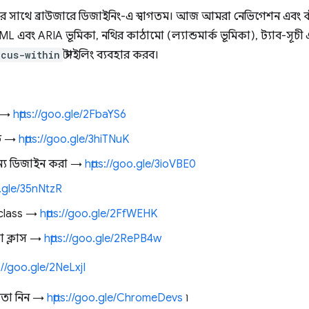
র সাথে ব্রাউজারে ডিজাইনিং-এ স্বাগতম। আজ আমরা নেভিগেশন এবং কীব
ML এবং ARIA ভূমিকা, নথির কাঠামো (ল্যান্ডমার্ক ভূমিকা), ট্যাব-সূচী এ
ocus-within
স্টাইলিং ব্যবহার করব।
ি →
https://goo.gle/2FbaYS6
াট →
https://goo.gle/3hiTNuK
র জন্য ডিজাইন করা →
https://goo.gle/3ioVBE0
oo.gle/35nNtzR
 class →
https://goo.gle/2FfWEHK
ো ক্লাস →
https://goo.gle/2RePB4w
s://goo.gle/2NeLxjI
যতা নিন →
https://goo.gle/ChromeDevs
৷