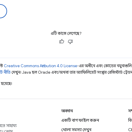
এটি কাজে লেগেছে?
ন্ট
Creative Commons Attribution 4.0 License
-এর অধীনে এবং কোডের নমুনাগুল
ট নীতি
দেখুন। Java হল Oracle এবং/অথবা তার অ্যাফিলিয়েট সংস্থার রেজিস্টার্ড ট্রেডমা
হয়েছে।
অবদান
সম
একটি বাগ ফাইল করুন
ব
তে সাহায্য
খোলা সমস্যা দেখুন
C
য। ক্রোম