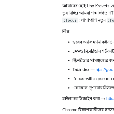
আমাদের হোস্ট, Una Kravets-এ
ডুব দিচ্ছি। আমরা শব্দার্থগত HT
:focus
: পাশাপাশি নতুন
:f
লিঙ্ক:
ওয়েব অ্যালম্যানাক স্টাড
JAWS স্ক্রিনরিডার শর্টক
স্ক্রিনরিডার সামঞ্জস্যে
Tabindex →
​​https://g
:focus-within pseudo
:ফোকাস-দৃশ্যমান সিউড
ব্রাউজারে ডিজাইন করা →
http
Chrome বিকাশকারীদের সদস্