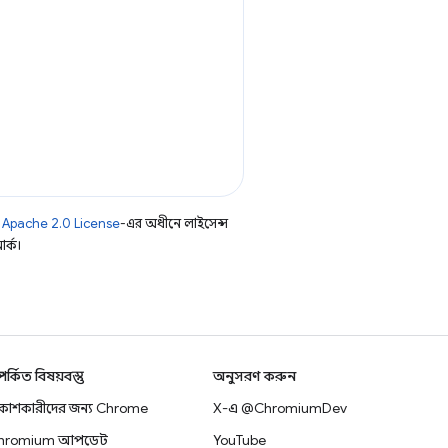
ি
Apache 2.0 License
-এর অধীনে লাইসেন্স
র্ক।
্পর্কিত বিষয়বস্তু
অনুসরণ করুন
িকাশকারীদের জন্য Chrome
X-এ @ChromiumDev
hromium আপডেট
YouTube