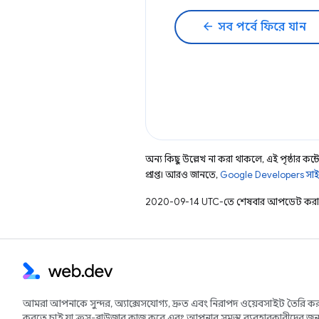
arrow_back
সব পর্বে ফিরে যান
অন্য কিছু উল্লেখ না করা থাকলে, এই পৃষ্ঠার কন্টে
প্রাপ্ত। আরও জানতে,
Google Developers সাই
2020-09-14 UTC-তে শেষবার আপডেট করা 
আমরা আপনাকে সুন্দর, অ্যাক্সেসযোগ্য, দ্রুত এবং নিরাপদ ওয়েবসাইট তৈরি কর
করতে চাই যা ক্রস-ব্রাউজার কাজ করে এবং আপনার সমস্ত ব্যবহারকারীদের জন্