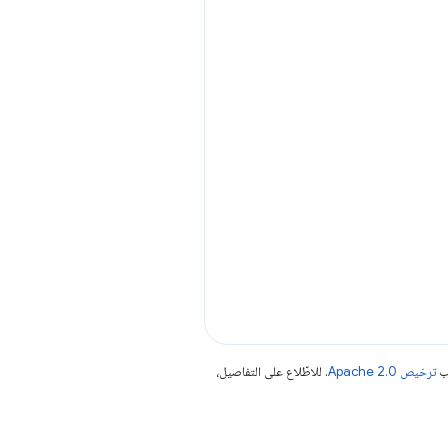
جب
ترخيص Apache 2.0‏
. للاطّلاع على التفاصيل،