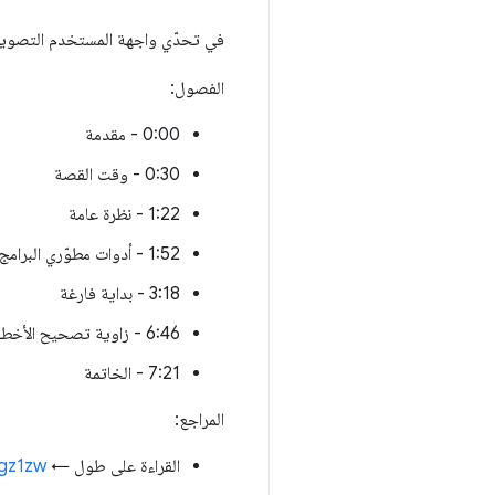
في تحدّي واجهة المستخدم التصويرية اليوم، يعيد @AdamArgyleInk إنش
الفصول:
0:00 - مقدمة
0:30 - وقت القصة
1:22 - نظرة عامة
1:52 - أدوات مطوّري البرامج على الشبكة
3:18 - بداية فارغة
6:46 - زاوية تصحيح الأخطاء
7:21 - الخاتمة
المراجع:
القراءة على طول ←
cgz1zw