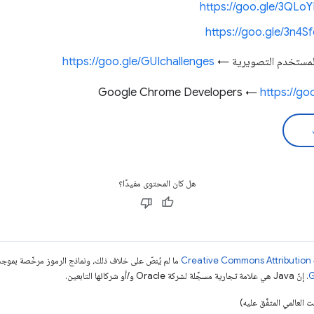
https://goo.gle/3QLo
https://goo.gle/3n4S
المستخدم التصويرية ←
https://goo.gle/GUIchallenges
https://g
هل كان المحتوى مفيدًا؟
ما لم يُنصّ على خلاف ذلك، ونماذج الرموز مرخّصة بمو
. إنّ Java هي علامة تجارية مسجَّلة لشركة Oracle و/أو شركائها التابعين.