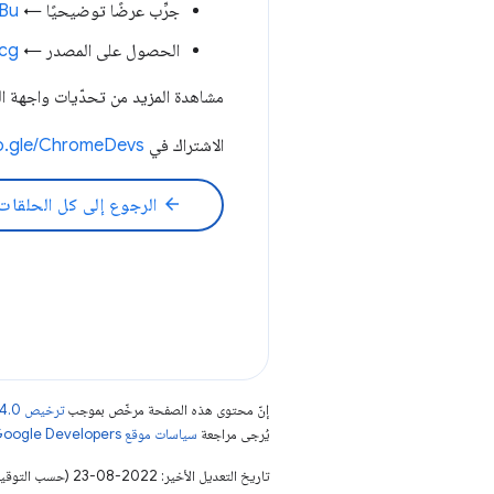
جرِّب عرضًا توضيحيًا ←
YBu
الحصول على المصدر ←
fcg
مشاهدة المزيد من تحدّيات واجهة 
الاشتراك في Google Chrome Developers ←
oo.gle/ChromeDevs
arrow_back
الرجوع إلى كل الحلقات
إنّ محتوى هذه الصفحة مرخّص بموجب
ترخيص Creative Commons Attribution 4.0‏
يُرجى مراجعة
سياسات موقع Google Developers‏
تاريخ التعديل الأخير: 2022-08-23 (حسب التوقيت العالمي المتفَّق عليه)