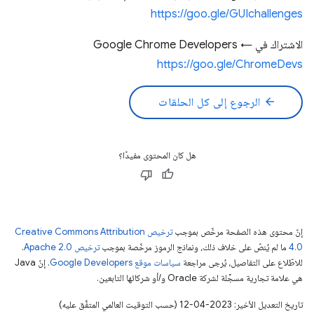
https://goo.gle/GUIchallenges
الاشتراك في Google Chrome Developers ←
https://goo.gle/ChromeDevs
arrow_back
الرجوع إلى كل الحلقات
هل كان المحتوى مفيدًا؟
إنّ محتوى هذه الصفحة مرخّص بموجب
ترخيص Creative Commons Attribution
4.0‏
ما لم يُنصّ على خلاف ذلك، ونماذج الرموز مرخّصة بموجب
ترخيص Apache 2.0‏
.
للاطّلاع على التفاصيل، يُرجى مراجعة
سياسات موقع Google Developers‏
. إنّ Java
هي علامة تجارية مسجَّلة لشركة Oracle و/أو شركائها التابعين.
تاريخ التعديل الأخير: 2023-04-12 (حسب التوقيت العالمي المتفَّق عليه)