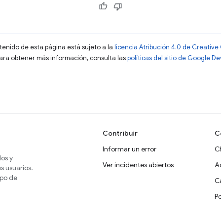
ntenido de esta página está sujeto a la
licencia Atribución 4.0 de Creati
Para obtener más información, consulta las
políticas del sitio de Google D
Contribuir
C
Informar un error
C
dos y
Ver incidentes abiertos
A
s usuarios.
ipo de
Ca
P