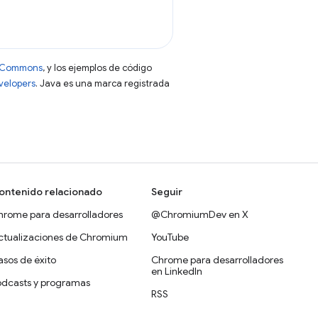
ve Commons
, y los ejemplos de código
evelopers
. Java es una marca registrada
ontenido relacionado
Seguir
hrome para desarrolladores
@ChromiumDev en X
ctualizaciones de Chromium
YouTube
sos de éxito
Chrome para desarrolladores
en LinkedIn
odcasts y programas
RSS