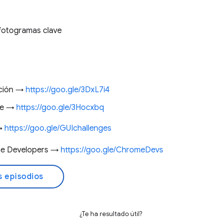
 fotogramas clave
ación →
https://goo.gle/3DxL7i4
nte →
https://goo.gle/3Hocxbq
 →
https://goo.gle/GUIchallenges
me Developers →
https://goo.gle/ChromeDevs
s episodios
¿Te ha resultado útil?