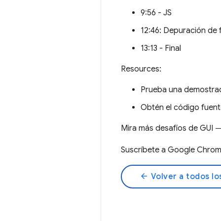
9:56 - JS
12:46: Depuración de
13:13 - Final
Resources:
Prueba una demostr
Obtén el código fue
Mira más desafíos de GUI
Suscríbete a Google Chro
arrow_back
Volver a todos lo