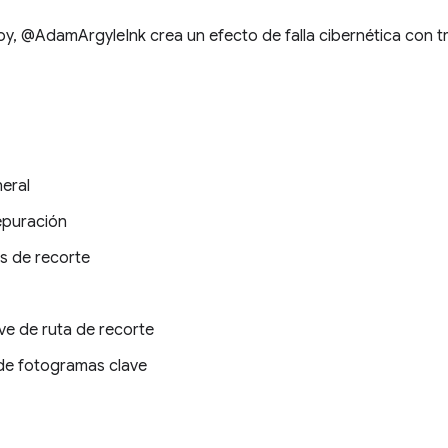
hoy, @AdamArgyleInk crea un efecto de falla cibernética con 
neral
depuración
as de recorte
ve de ruta de recorte
de fotogramas clave