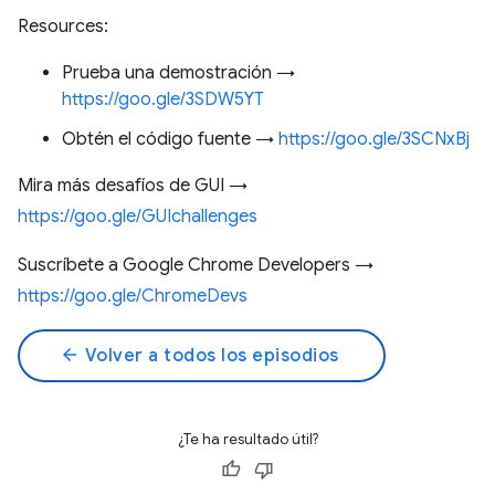
Resources:
Prueba una demostración →
https://goo.gle/3SDW5YT
Obtén el código fuente →
https://goo.gle/3SCNxBj
Mira más desafíos de GUI →
https://goo.gle/GUIchallenges
Suscríbete a Google Chrome Developers →
https://goo.gle/ChromeDevs
arrow_back
Volver a todos los episodios
¿Te ha resultado útil?