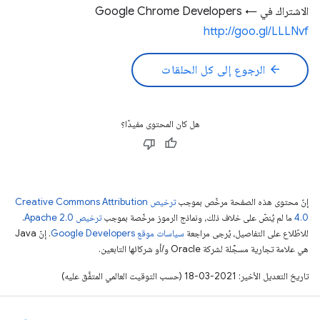
الاشتراك في Google Chrome Developers ←
http://goo.gl/LLLNvf
arrow_back
الرجوع إلى كل الحلقات
هل كان المحتوى مفيدًا؟
إنّ محتوى هذه الصفحة مرخّص بموجب
ترخيص Creative Commons Attribution
4.0‏
ما لم يُنصّ على خلاف ذلك، ونماذج الرموز مرخّصة بموجب
ترخيص Apache 2.0‏
.
للاطّلاع على التفاصيل، يُرجى مراجعة
سياسات موقع Google Developers‏
. إنّ Java
هي علامة تجارية مسجَّلة لشركة Oracle و/أو شركائها التابعين.
تاريخ التعديل الأخير: 2021-03-18 (حسب التوقيت العالمي المتفَّق عليه)