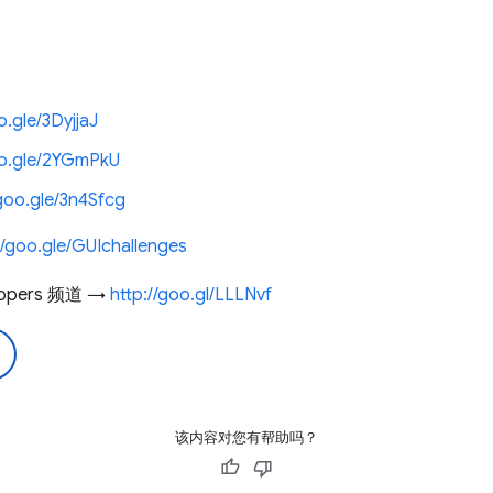
o.gle/3DyjjaJ
oo.gle/2YGmPkU
/goo.gle/3n4Sfcg
//goo.gle/GUIchallenges
lopers 频道 →
http://goo.gl/LLLNvf
该内容对您有帮助吗？