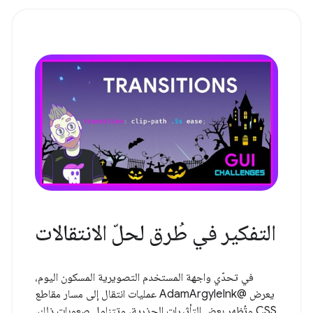
التفكير في طُرق لحلّ الانتقالات
في تحدّي واجهة المستخدم التصويرية المسكون اليوم،
يعرض @AdamArgyleInk عمليات انتقال إلى مسار مقاطع
CSS وتُظهر بعض التأثيرات الجذرية، وتتناول صعوبات ذلك.