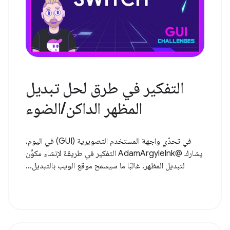
التفكير في طرق لحل تبديل
المظهر الداكن/الضوء
في تحدّي واجهة المستخدم التصويرية (GUI) في اليوم،
يشارك @AdamArgyleInk التفكير في طريقة لإنشاء مكوِّن
لتبديل المظهر. غالبًا ما سيسمح موقع الويب بالتبديل...