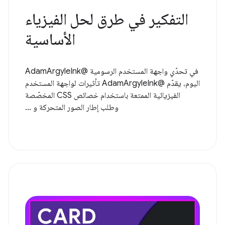
التفكير في طرق لحل الفيزياء
الأساسية
في تحدّي واجهة المستخدم الرسومية @AdamArgyleInk
اليوم، يقدّم @AdamArgyleInk تأثيرات لواجهة المستخدم
الفيزيائية الممتعة باستخدام خصائص CSS المخصّصة
وطلب إطار الصور المتحركة و ...