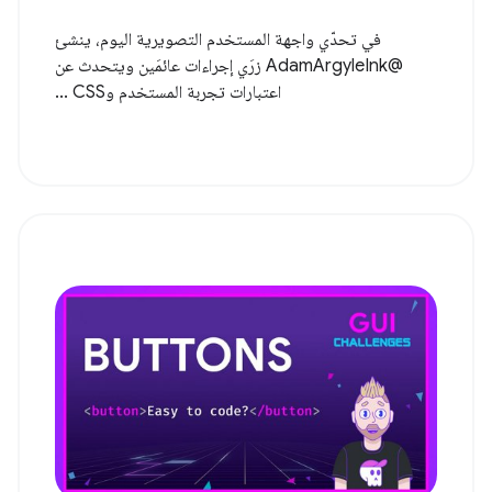
في تحدّي واجهة المستخدم التصويرية اليوم، ينشئ
@AdamArgyleInk زرَي إجراءات عائمَين ويتحدث عن
اعتبارات تجربة المستخدم وCSS ...