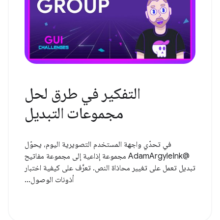
التفكير في طرق لحل
مجموعات التبديل
في تحدّي واجهة المستخدم التصويرية اليوم، يحوّل
@AdamArgyleInk مجموعة إذاعية إلى مجموعة مفاتيح
تبديل تعمل على تغيير محاذاة النص. تعرَّف على كيفية اختبار
أذونات الوصول...