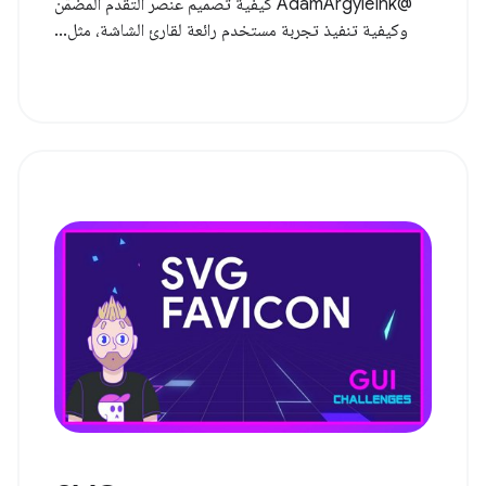
@AdamArgyleInk كيفية تصميم عنصر التقدم المضمّن
وكيفية تنفيذ تجربة مستخدم رائعة لقارئ الشاشة، مثل...