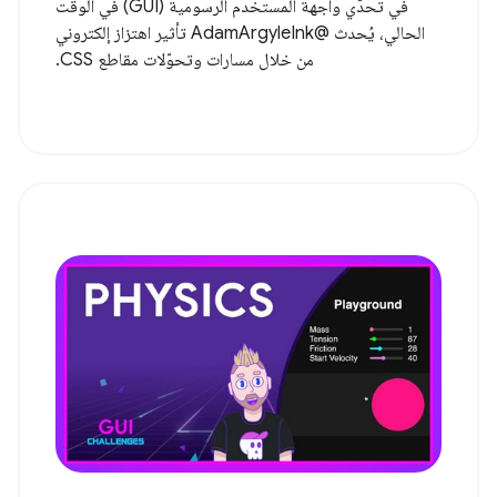
في تحدّي واجهة المستخدم الرسومية (GUI) في الوقت
الحالي، يُحدث @AdamArgyleInk تأثير اهتزاز إلكتروني
من خلال مسارات وتحوّلات مقاطع CSS.