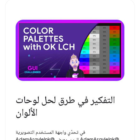
التفكير في طرق لحل لوحات
الألوان
في تحدّي واجهة المستخدم التصويرية
@AdamArgyleInk اليوم، يعرض @AdamArgyleInk