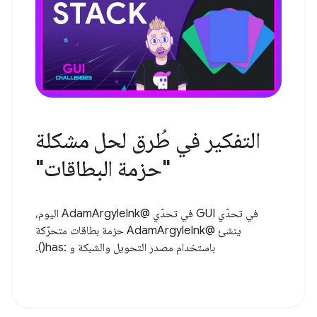
التفكير في طُرق لحل مشكلة
"حزمة البطاقات"
في تحدّي GUI في تحدّي @AdamArgyleInk اليوم،
ينشئ @AdamArgyleInk حزمة بطاقات متحرّكة
باستخدام مصدر التحويل والشبكة و :has().