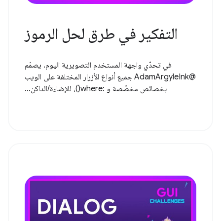
التفكير في طرق لحل الرموز
في تحدّي واجهة المستخدم التصويرية اليوم، يصمّم
@AdamArgyleInk جميع أنواع الأزرار المختلفة على الويب
بخصائص مخصّصة و :where()، للإضاءة/الداكن...