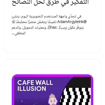
التفكير في طرق لحل النصائح
في تحدّي واجهة المستخدم التصويرية اليوم، ينشئ
@AdamArgyleInk تلميحًا يتضمّن عنصرًا مخصّصًا (لا
يتوفّر مكوّن ويب)، :has()، وعمليات التحويل، والدعم
المنطقي...