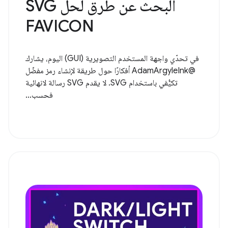
البحث عن طرق لحل SVG
FAVICON
في تحدّي واجهة المستخدم التصويرية (GUI) اليوم، يشارك
@AdamArgyleInk أفكارًا حول طريقة لإنشاء رمز مفضّل
تكيُّفي باستخدام SVG. لا يقدم SVG رسالة لانهائية
فحسب...