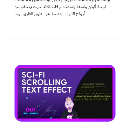
لوحة ألوان واسعة باستخدام okLCH، حيث يتحقق من
أزواج الألوان المتاحة على طول الطريق و...