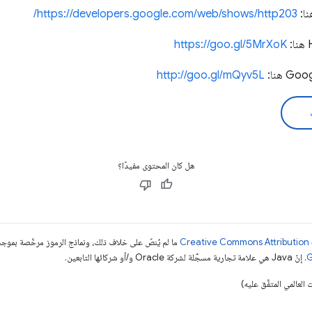
نا:
https://developers.google.com/web/shows/http203/
https://goo.gl/5MrXoK
http://goo.gl/mQyv5L
هل كان المحتوى مفيدًا؟
ما لم يُنصّ على خلاف ذلك، ونماذج الرموز مرخّصة بمو
. إنّ Java هي علامة تجارية مسجَّلة لشركة Oracle و/أو شركائها التابعين.