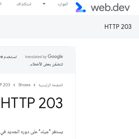
الموارد
استكشاف
ا
HTTP 203
تتضمّن بعض الأخطاء.
الصفحة الرئيسية
Shows
P 203
HTTP 203: أدوات الإصدار (S2 وEp2)
يستقر "جيك" على دوره الجديد في Headphone Destroyer، ويشعر "بول" بالقلق من صعوبة تخطي تصميم Hello World في عالمنا اليوم