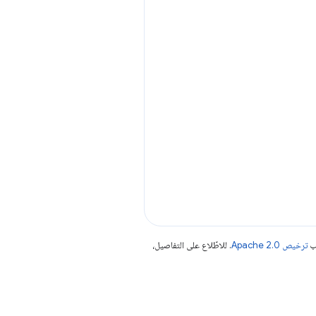
جب
ترخيص Apache 2.0‏
. للاطّلاع على التفاصيل،