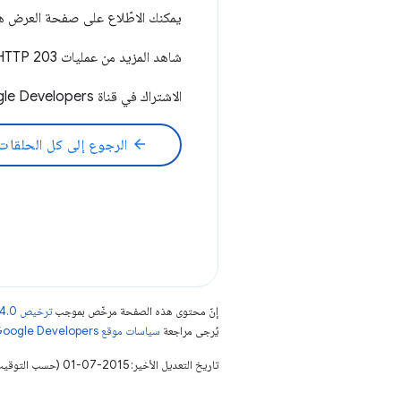
يمكنك الاطّلاع على صفحة العرض ه
شاهد المزيد من عمليات HTTP 203 هنا:
الاشتراك في قناة Google Developers هنا:
arrow_back
الرجوع إلى كل الحلقات
إنّ محتوى هذه الصفحة مرخّص بموجب
ترخيص Creative Commons Attribution 4.0‏
يُرجى مراجعة
سياسات موقع Google Developers‏
تاريخ التعديل الأخير: 2015-07-01 (حسب التوقيت العالمي المتفَّق عليه)